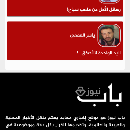
رسائل الأمل من ملعب سباح!
ياسر القفعي
اليد الواحدة لا تُصفق ..!
باب نيوز هو موقع إخباري محايد يهتم بنقل الأخبار المحلية
والعربية والعالمية، وتقديمها للقراء بكل دقة وموضوعية في