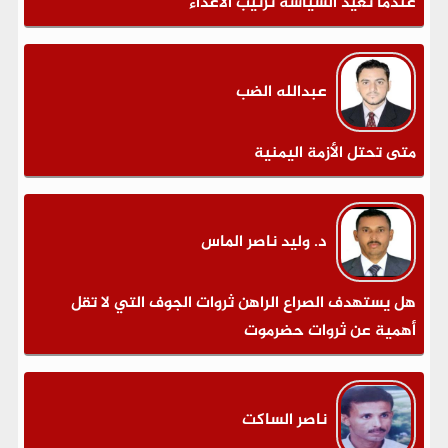
عندما تعيد السياسة ترتيب الأعداء
عبدالله الضب
متى تحتل الأزمة اليمنية
د. وليد ناصر الماس
هل يستهدف الصراع الراهن ثروات الجوف التي لا تقل
أهمية عن ثروات حضرموت
ناصر الساكت