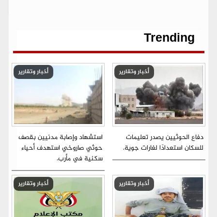
b
t
l
s
g
e
L
o
e
A
r
n
i
o
r
p
a
g
n
k
p
m
e
k
r
Trending
أخبار وتقارير
أخبار وتقارير
دفاع الحوثيين يصدر تعليمات
استشهاد وإصابة مدنيين بقصف
للسكان استعدادًا لغارات جوية.
حوثي صاروخي استهدف أحياء
سكنية في مأرب.
أخبار وتقارير
أخبار وتقارير