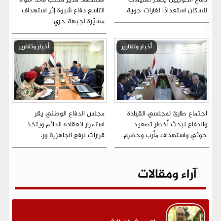
دفاع الحوثيين يصدر تعليمات
استشهاد مدير مكتب قائد اللواء
للسكان استعدادًا لغارات جوية.
التاسع دفاع شبوة إثر استهداف
مسيّرة لجبهة حري.
أخبار وتقارير
أخبار وتقارير
اجتماع طارئ لمجلسي القيادة
مجلس الدفاع الوطني يقر
والدفاع لبحث أخطر تصعيد
استمرار انعقاده الدائم ويتخذ
حوثي واستهداف مأرب وحضرم.
قرارات لرفع الجاهزية ور.
آراء ومقالات