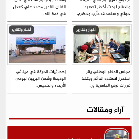
اجتماع طارئ لمجلسي القيادة
وفاة آخر منولوجست في عدن..
والدفاع لبحث أخطر تصعيد
الفنان القدير محمد علي كعدل
حوثي واستهداف مأرب وحضرم.
في ذمة الله.
أخبار وتقارير
أخبار وتقارير
مجلس الدفاع الوطني يقر
إحصائيات الحركة في مينائي
استمرار انعقاده الدائم ويتخذ
الوديعة وشحن البريين ليومي
قرارات لرفع الجاهزية ور.
الأربعاء والخميس.
آراء ومقالات