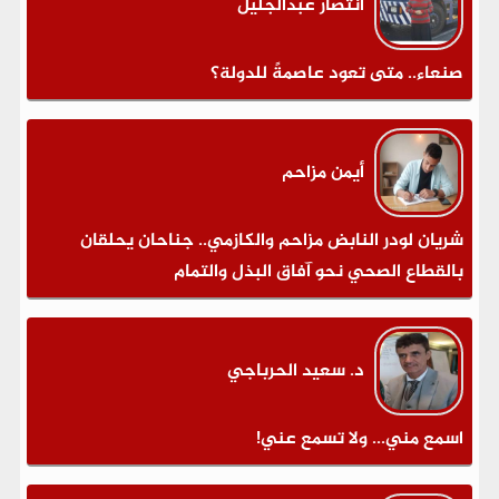
انتصار عبدالجليل
صنعاء.. متى تعود عاصمةً للدولة؟
أيمن مزاحم
شريان لودر النابض مزاحم والكازمي.. جناحان يحلقان
بالقطاع الصحي نحو آفاق البذل والتمام
د. سعيد الحرباجي
اسمع مني... ولا تسمع عني!