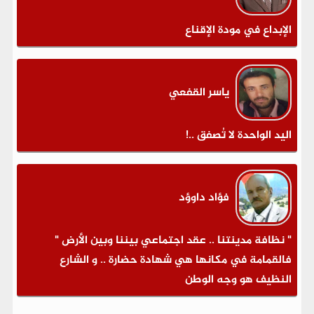
الإبداع في مودة الإقناع
ياسر القفعي
اليد الواحدة لا تُصفق ..!
فؤاد داوؤد
" نظافة مدينتنا .. عقد اجتماعي بيننا وبين الأرض "
فالقمامة في مكانها هي شهادة حضارة .. و الشارع
النظيف هو وجه الوطن