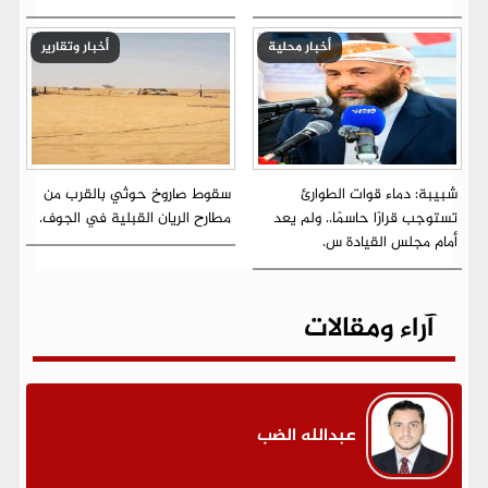
أخبار محلية
أخبار وتقارير
شبيبة: دماء قوات الطوارئ
سقوط صاروخ حوثي بالقرب من
تستوجب قرارًا حاسمًا.. ولم يعد
مطارح الريان القبلية في الجوف.
أمام مجلس القيادة س.
آراء ومقالات
عبدالله الضب