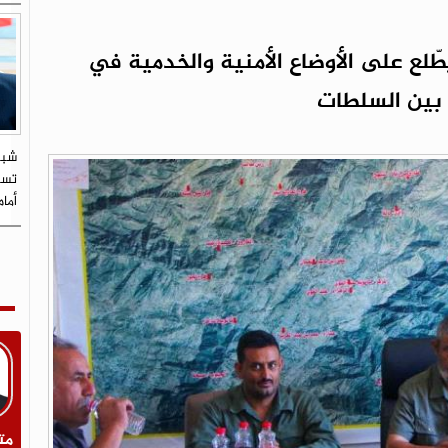
طّلع على الأوضاع الأمنية والخدمية في
 بين السلطات
شبي
تستو
أما
مت