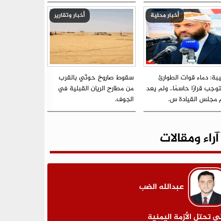
أخبار محلية
أخبار وتقارير
بة: دماء قوات الطوارئ
سقوط صاروخ حوثي بالقرب
جب قرارًا حاسمًا.. ولم يعد
من مطارح الريان القبلية في
م مجلس القيادة س.
الجوف.
آراء ومقالات
عبدالله الضب
ى تحتل الأزمة اليمنية