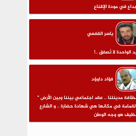
بداع في مودة الإقناع
ياسر القفعي
د الواحدة لا تُصفق ..!
فؤاد داوؤد
نظافة مدينتنا .. عقد اجتماعي بيننا وبين الأرض "
لقمامة في مكانها هي شهادة حضارة .. و الشارع
نظيف هو وجه الوطن