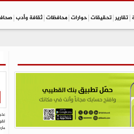
تقارير
تحقيقات
حوارات
محافظات
ثقافة وأدب
صحاف
عاج
لقو
مار