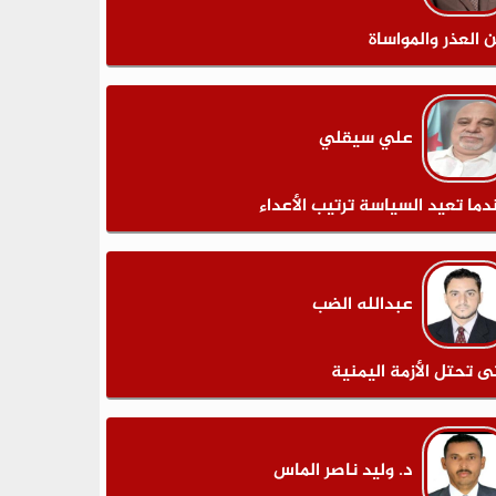
ن العذر والمواساة
علي سيقلي
دما تعيد السياسة ترتيب الأعداء
عبدالله الضب
ى تحتل الأزمة اليمنية
د. وليد ناصر الماس