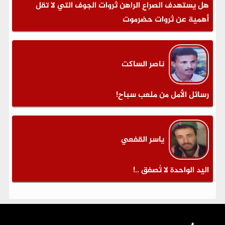
هل يستهدف الصراع الراهن ثروات الجوف التي لا تقل
أهمية عن ثروات حضرموت
ناصر الساكت
رسائل الأمل من ملعب سباح!
ياسر القفعي
اليد الواحدة لا تُصفق ..!