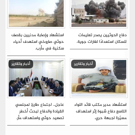
دفاع الحوثيين يصدر تعليمات
استشهاد وإصابة مدنيين بقصف
للسكان استعدادًا لغارات جوية.
حوثي صاروخي استهدف أحياء
سكنية في مأرب.
أخبار وتقارير
أخبار وتقارير
استشهاد مدير مكتب قائد اللواء
عاجل.. اجتماع طارئ لمجلسي
التاسع دفاع شبوة إثر استهداف
القيادة والدفاع لبحث أخطر
مسيّرة لجبهة حري.
تصعيد حوثي واستهداف مأر.