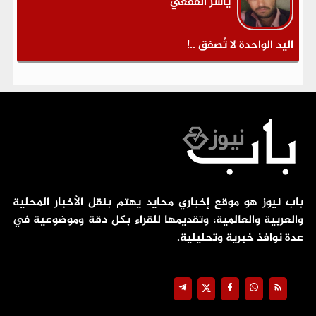
ياسر القفعي
اليد الواحدة لا تُصفق ..!
باب نيوز هو موقع إخباري محايد يهتم بنقل الأخبار المحلية
والعربية والعالمية، وتقديمها للقراء بكل دقة وموضوعية في
عدة نوافذ خبرية وتحليلية.