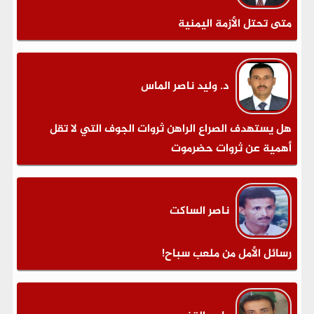
متى تحتل الأزمة اليمنية
د. وليد ناصر الماس
هل يستهدف الصراع الراهن ثروات الجوف التي لا تقل
أهمية عن ثروات حضرموت
ناصر الساكت
رسائل الأمل من ملعب سباح!