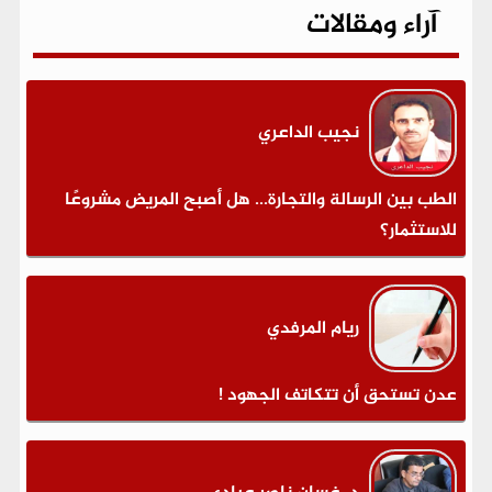
آراء ومقالات
نجيب الداعري
الطب بين الرسالة والتجارة... هل أصبح المريض مشروعًا
للاستثمار؟
ريام المرفدي
عدن تستحق أن تتكاتف الجهود !