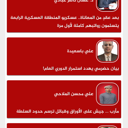
د. غسان ناصر عبادي
بعد عقدٍ من المعاناة.. عسكريو المنطقة العسكرية الرابعة
يتسلمون رواتبهم كاملة لأول مرة
علي باسعيدة
بيان حضرمي يهدد استمرار الدوري العام!
علي محسن الملاحي
مأرب ... جيش على الأوراق وقبائل ترسم حدود السلطة