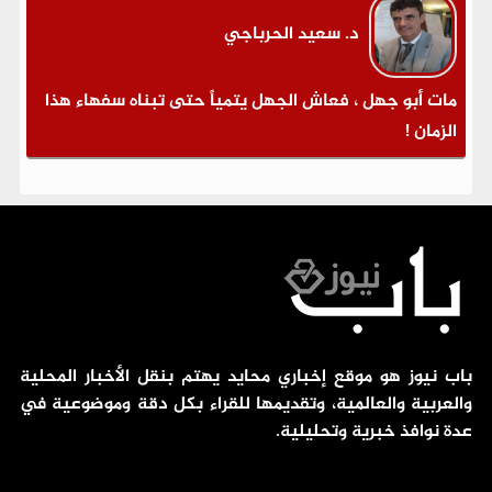
د. سعيد الحرباجي
مات أبو جهل ، فعاش الجهل يتمياً حتى تبناه سفهاء هذا
الزمان !
باب نيوز هو موقع إخباري محايد يهتم بنقل الأخبار المحلية
والعربية والعالمية، وتقديمها للقراء بكل دقة وموضوعية في
عدة نوافذ خبرية وتحليلية.