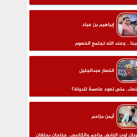
إبراهيم بن عباد
بنا .. وعند الله تجتمع الخصوم
انتصار عبدالجليل
عاء.. متى تعود عاصمةً للدولة؟
أيمن مزاحم
يان لودر النابض مزاحم والكازمي.. جناحان يحلقان