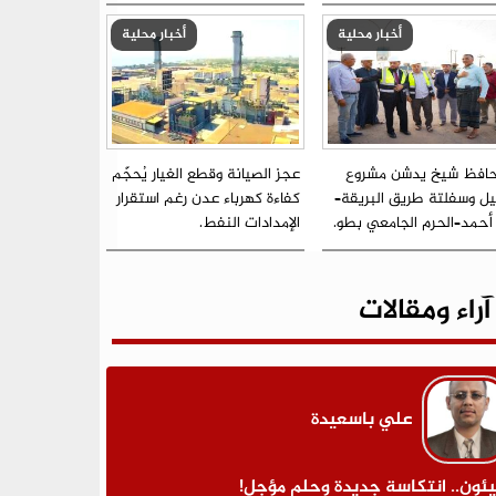
أخبار محلية
أخبار محلية
حافظ شيخ يدشن مشروع
عجز الصيانة وقطع الغيار يُحجّم
يل وسفلتة طريق البريقة–
كفاءة كهرباء عدن رغم استقرار
 أحمد–الحرم الجامعي بطو.
الإمدادات النفط.
آراء ومقالات
علي باسعيدة
ئون.. انتكاسة جديدة وحلم مؤجل!