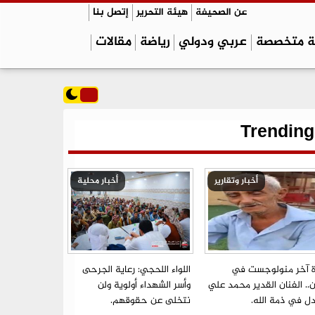
عن الصحيفة
هيئة التحرير
إتصل بنا
ة متخصصة
عربي ودولي
رياضة
مقالات
Trending
أخبار وتقارير
أخبار محلية
ة آخر منولوجست في
اللواء اللحجي: رعاية الجرحى
.. الفنان القدير محمد علي
وأسر الشهداء أولوية ولن
ل في ذمة الله.
نتخلى عن حقوقهم.