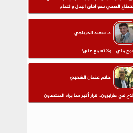
لقطاع الصحي نحو آفاق البذل والتمام
د. سعيد الحرباجي
مع مني... ولا تسمع عني!
حاتم عثمان الشعبي
اح في طرابزون.. قرار أكبر مما يراه المنتقدون