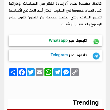
قائمة، مشددة على أن إعادة النظر في السياسات الإماراتية
تجاه اليمن، خصوصًا في الجنوب، تمثل أحد المفاتيح الأساسية
لتجاوز الخلاف وفتح صفحة جديدة من التعاون تقوم على
الوضوح والتنسيق المشترك.
تابعونا عبر
Whatsapp
تابعونا عبر
Telegram
C
M
T
W
E
T
F
ا
o
e
e
h
m
w
a
ن
p
s
l
a
a
i
c
ش
y
s
e
t
i
t
e
ر
b
t
l
s
g
e
L
o
e
A
r
n
i
o
r
p
a
g
n
k
p
m
e
k
r
Trending