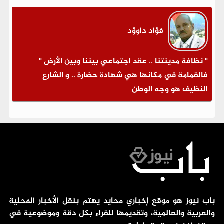
فؤاد داوؤد
" نظافة مدينتنا .. عقد اجتماعي بيننا وبين الأرض "
فالقمامة في مكانها هي شهادة حضارة .. و الشارع
النظيف هو وجه الوطن
باب نيوز هو موقع إخباري محايد يهتم بنقل الأخبار المحلية
والعربية والعالمية، وتقديمها للقراء بكل دقة وموضوعية في