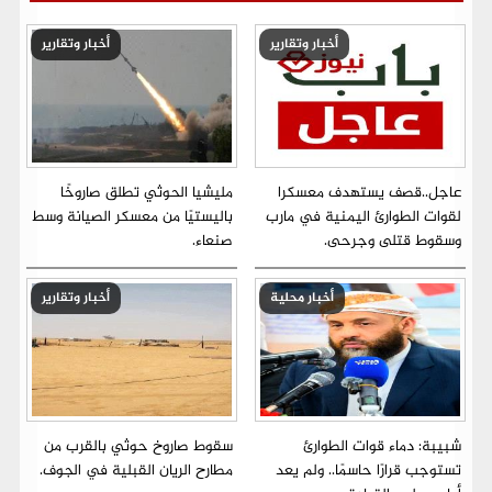
أخبار وتقارير
أخبار وتقارير
عاجل..قصف يستهدف معسكرا
مليشيا الحوثي تطلق صاروخًا
لقوات الطوارئ اليمنية في مارب
باليستيًا من معسكر الصيانة وسط
وسقوط قتلى وجرحى.
صنعاء.
أخبار محلية
أخبار وتقارير
شبيبة: دماء قوات الطوارئ
سقوط صاروخ حوثي بالقرب من
تستوجب قرارًا حاسمًا.. ولم يعد
مطارح الريان القبلية في الجوف.