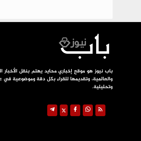
باب نيوز هو موقع إخباري محايد يهتم بنقل الأخبار ال
والعالمية، وتقديمها للقراء بكل دقة وموضوعية في ع
وتحليلية.