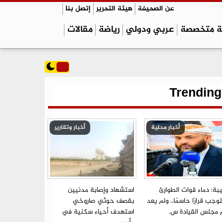
عن الصحيفة
هيئة التحرير
إتصل بنا
ة متخصصة
عربي ودولي
رياضة
مقالات
Trending
أخبار محلية
أخبار وتقارير
بة: دماء قوات الطوارئ
استشهاد وإصابة مدنيين
جب قرارًا حاسمًا.. ولم يعد
بقصف حوثي صاروخي
م مجلس القيادة س.
استهدف أحياء سكنية في