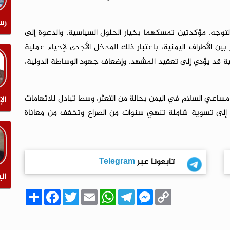
رس
توجه، مؤكدتين تمسكهما بخيار الحلول السياسية، والدعوة إلى
ن الأطراف اليمنية، باعتبار ذلك المدخل الأجدى لإحياء عملية
ة قد يؤدي إلى تعقيد المشهد، وإضعاف جهود الوساطة الدولية،
ساعي السلام في اليمن بحالة من التعثر، وسط تبادل للاتهامات
الإ
 إلى تسوية شاملة تنهي سنوات من الصراع وتخفف من معاناة
تابعونا عبر
Telegram
الي
C
M
T
W
E
T
F
ا
o
e
e
h
m
w
a
ن
p
s
l
a
a
i
c
ش
y
s
e
t
i
t
e
ر
b
t
l
s
g
e
L