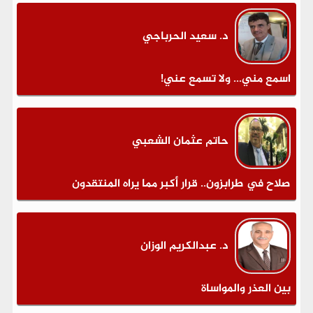
د. سعيد الحرباجي
اسمع مني... ولا تسمع عني!
حاتم عثمان الشعبي
صلاح في طرابزون.. قرار أكبر مما يراه المنتقدون
د. عبدالكريم الوزان
بين العذر والمواساة