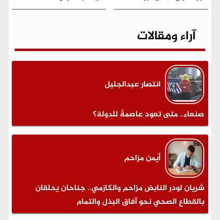
آراء ومقالات
انتصار عبدالجليل
صنعاء.. متى تعود عاصمةً للدولة؟
أيمن مزاحم
شريان لودر النابض مزاحم والكازمي.. جناحان يحلقان
بالقطاع الصحي نحو آفاق البذل والتمام