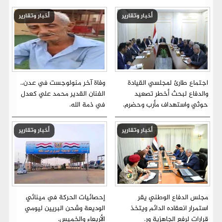
أخبار وتقارير
أخبار وتقارير
اجتماع طارئ لمجلسي القيادة
وفاة آخر منولوجست في عدن..
والدفاع لبحث أخطر تصعيد
الفنان القدير محمد علي كعدل
حوثي واستهداف مأرب وحضرم.
في ذمة الله.
أخبار وتقارير
أخبار وتقارير
مجلس الدفاع الوطني يقر
إحصائيات الحركة في مينائي
استمرار انعقاده الدائم ويتخذ
الوديعة وشحن البريين ليومي
قرارات لرفع الجاهزية ور.
الأربعاء والخميس.