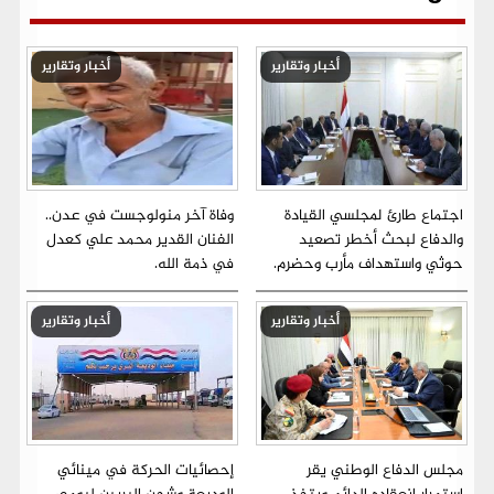
أخبار وتقارير
أخبار وتقارير
اجتماع طارئ لمجلسي القيادة
وفاة آخر منولوجست في عدن..
والدفاع لبحث أخطر تصعيد
الفنان القدير محمد علي كعدل
حوثي واستهداف مأرب وحضرم.
في ذمة الله.
أخبار وتقارير
أخبار وتقارير
مجلس الدفاع الوطني يقر
إحصائيات الحركة في مينائي