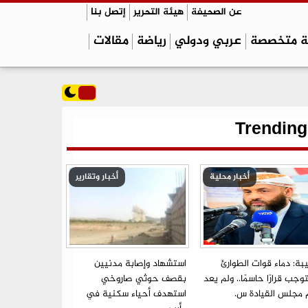
عن الصحيفة
هيئة التحرير
إتصل بنا
ة متخصصة
عربي ودولي
رياضة
مقالات
Trending
أخبار محلية
أخبار وتقارير
بة: دماء قوات الطوارئ
استشهاد وإصابة مدنيين
جب قرارًا حاسمًا.. ولم يعد
بقصف حوثي صاروخي
م مجلس القيادة س.
استهدف أحياء سكنية في