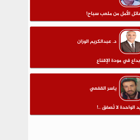
ائل الأمل من ملعب سباح!
د. عبدالكريم الوزان
بداع في مودة الإقناع
ياسر القفعي
د الواحدة لا تُصفق ..!