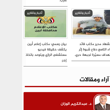
مأرب.
أخبار وتقارير
أخبار وتقارير
شهاد مدير مكتب قائد
بيان رسمي: مكتب إعلام أبين
اء التاسع دفاع شبوة إثر
يكشف حقيقة فيديو
هداف مسيّرة لجبهة حري.
مستشفى الرازي ويتوعد باتخاذ
إجر.
آراء ومقالات
د. عبدالكريم الوزان