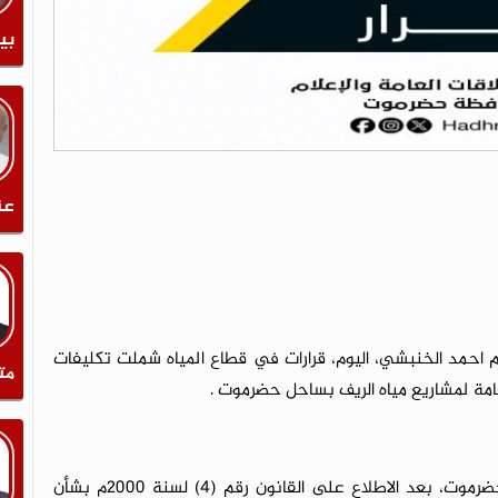
بي
عن
احمد الخنبشي، اليوم، قرارات في قطاع المياه شملت تكليفات
مت
امة لمشاريع مياه الريف بساحل حضرموت .
وأُصدرت قرارات عضو مجلس القيادة الرئاسي محافظ حضرموت، بعد الاطلاع على القانون رقم (4) لسنة 2000م بشأن