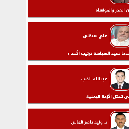
ن العذر والمواساة
علي سيقلي
دما تعيد السياسة ترتيب الأعداء
عبدالله الضب
ى تحتل الأزمة اليمنية
د. وليد ناصر الماس