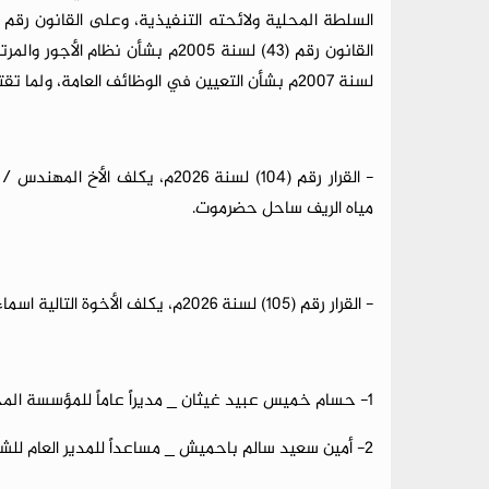
لسنة 2007م بشأن التعيين في الوظائف العامة، ولما تقتضيه المصلحة العامة :
- القرار رقم (104) لسنة 2026م، 
مياه الريف ساحل حضرموت.
- القرار رقم (105) لسنة 2026م، يكلف الأخوة التالية اسماءهم كل قرين اسمة حسب الآتي :
1- حسام خميس عبيد غيثان _ مديراً عاماً للمؤسسة المحلية للمياه والصرف الصحي بالساحل .
2- أمين سعيد سالم باحميش _ مساعداً للمدير العام للشؤون الفنية والمشروعات .