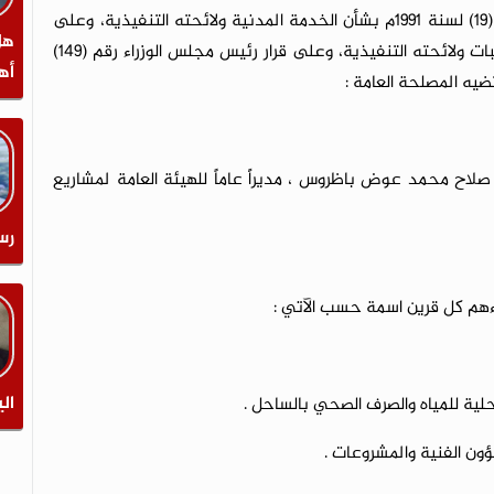
السلطة المحلية ولائحته التنفيذية، وعلى القانون رقم (19) لسنة 1991م بشأن الخدمة المدنية ولائحته التنفيذية، وعلى
هل
القانون رقم (43) لسنة 2005م بشأن نظام الأجور والمرتبات ولائحته التنفيذية، وعلى قرار رئيس مجلس الوزراء رقم (149)
أه
يكلف الأخ المهندس / صلاح محمد عوض باظروس ، مديراً عاماً للهيئة العامة لمشاريع
رس
الي