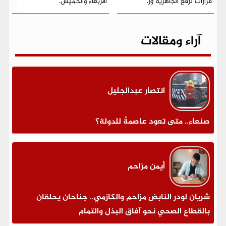
قرارات لرفع الجاهزية ور.
الأربعاء والخميس.
آراء ومقالات
انتصار عبدالجليل
صنعاء.. متى تعود عاصمةً للدولة؟
أيمن مزاحم
شريان لودر النابض مزاحم والكازمي.. جناحان يحلقان
بالقطاع الصحي نحو آفاق البذل والتمام