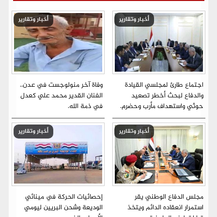
أخبار وتقارير
أخبار وتقارير
اجتماع طارئ لمجلسي القيادة
وفاة آخر منولوجست في عدن..
والدفاع لبحث أخطر تصعيد
الفنان القدير محمد علي كعدل
حوثي واستهداف مأرب وحضرم.
في ذمة الله.
أخبار وتقارير
أخبار وتقارير
مجلس الدفاع الوطني يقر
إحصائيات الحركة في مينائي
استمرار انعقاده الدائم ويتخذ
الوديعة وشحن البريين ليومي