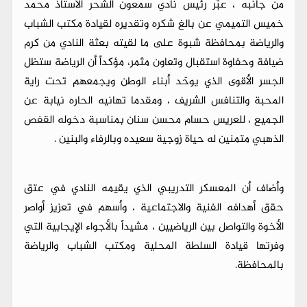
من جانبه ، عبّر رئيس نادي سمعون الشحر الأستاذ محمد
خميس التميمي عن بالغ شكره وتقديره لقيادة مكتب الشباب
والرياضة بمحافظة شبوة على ما لقيته بعثة النادي من كرم
ضيافة وحفاوة استقبال وتعاون مثمر، مؤكداً أن الرياضة ستظل
الجسر الأقوى الذي يوحّد أبناء الوطن ويجمعهم تحت راية
المحبة والتنافس الشريف ، ومقدما تهانيه الحاره نيابة عن
الجميع ، للعريس حسام محسن سنان بمناسبة دخوله القفص
الذهبي متمنين له حياة زوجية سعيده وبالرفاء والبنين .
وأضاف أن المعسكر التدريبي الذي يقيمه النادي في عتق
حقق أهدافه الفنية والاجتماعية ، وأسهم في تعزيز أواصر
الأخوة والتواصل بين الرياضيين ، مشيداً بالأجواء الإيجابية التي
وفرتها قيادة السلطة المحلية ومكتب الشباب والرياضة
بالمحافظة.