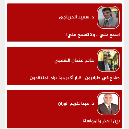
د. سعيد الحرباجي
اسمع مني... ولا تسمع عني!
حاتم عثمان الشعبي
صلاح في طرابزون.. قرار أكبر مما يراه المنتقدون
د. عبدالكريم الوزان
بين العذر والمواساة