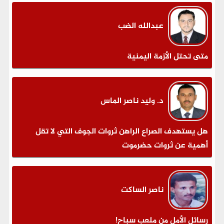
عبدالله الضب
متى تحتل الأزمة اليمنية
د. وليد ناصر الماس
هل يستهدف الصراع الراهن ثروات الجوف التي لا تقل
أهمية عن ثروات حضرموت
ناصر الساكت
رسائل الأمل من ملعب سباح!