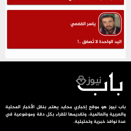
ياسر القفعي
اليد الواحدة لا تُصفق ..!
باب نيوز هو موقع إخباري محايد يهتم بنقل الأخبار المحلية
والعربية والعالمية، وتقديمها للقراء بكل دقة وموضوعية في
عدة نوافذ خبرية وتحليلية.