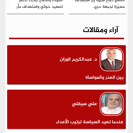
التاسع دفاع شبوة إثر استهداف
القيادة والدفاع لبحث أخطر
مسيّرة لجبهة حري.
تصعيد حوثي واستهداف مأر.
آراء ومقالات
د. عبدالكريم الوزان
بين العذر والمواساة
علي سيقلي
عندما تعيد السياسة ترتيب الأعداء