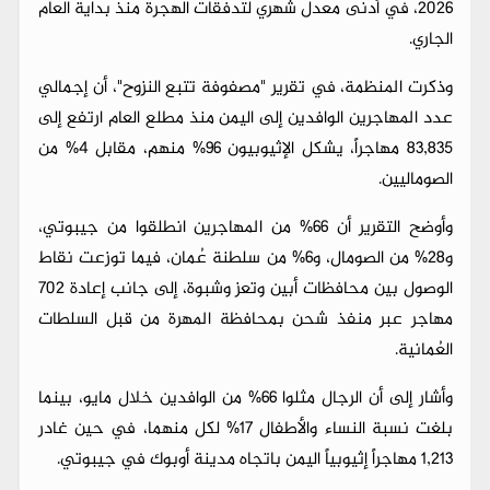
2026، في أدنى معدل شهري لتدفقات الهجرة منذ بداية العام
الجاري.
وذكرت المنظمة، في تقرير "مصفوفة تتبع النزوح"، أن إجمالي
عدد المهاجرين الوافدين إلى اليمن منذ مطلع العام ارتفع إلى
83,835 مهاجراً، يشكل الإثيوبيون 96% منهم، مقابل 4% من
الصوماليين.
وأوضح التقرير أن 66% من المهاجرين انطلقوا من جيبوتي،
و28% من الصومال، و6% من سلطنة عُمان، فيما توزعت نقاط
الوصول بين محافظات أبين وتعز وشبوة، إلى جانب إعادة 702
مهاجر عبر منفذ شحن بمحافظة المهرة من قبل السلطات
العُمانية.
وأشار إلى أن الرجال مثلوا 66% من الوافدين خلال مايو، بينما
بلغت نسبة النساء والأطفال 17% لكل منهما، في حين غادر
1,213 مهاجراً إثيوبياً اليمن باتجاه مدينة أوبوك في جيبوتي.