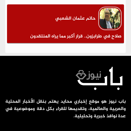
حاتم عثمان الشعبي
صلاح في طرابزون.. قرار أكبر مما يراه المنتقدون
باب نيوز هو موقع إخباري محايد يهتم بنقل الأخبار المحلية
والعربية والعالمية، وتقديمها للقراء بكل دقة وموضوعية في
عدة نوافذ خبرية وتحليلية.