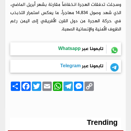
وسجلت تدفقات الهجرة انخفاضاً مقارنة بشهر أبريل الماضي،
الذي شهد وصول 14,834 مهاجراً، ما يعكس استمرار التذبذب
في حركة الهجرة من دول القرن الأفريقي إلى اليمن رغم
الظروف الأمنية والإنسانية الصعبة.
تابعونا عبر
Whatsapp
تابعونا عبر
Telegram
C
M
T
W
E
T
F
ا
o
e
e
h
m
w
a
ن
p
s
l
a
a
i
c
ش
y
s
e
t
i
t
e
ر
b
t
l
s
g
e
L
o
e
A
r
n
i
o
r
p
a
g
n
k
p
m
e
k
r
Trending