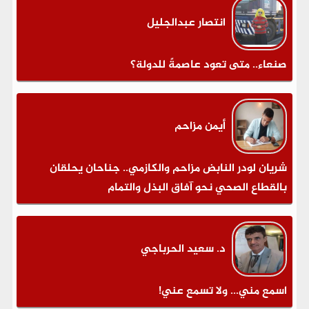
انتصار عبدالجليل
صنعاء.. متى تعود عاصمةً للدولة؟
أيمن مزاحم
شريان لودر النابض مزاحم والكازمي.. جناحان يحلقان
بالقطاع الصحي نحو آفاق البذل والتمام
د. سعيد الحرباجي
اسمع مني... ولا تسمع عني!