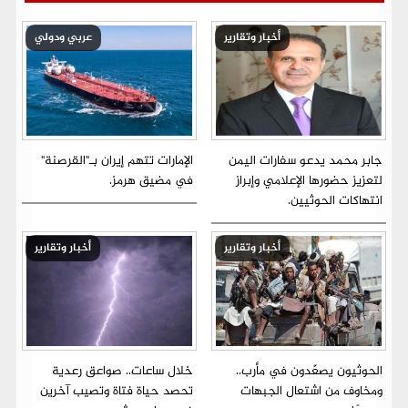
أخبار وتقارير
عربي ودولي
جابر محمد يدعو سفارات اليمن
الإمارات تتهم إيران بـ"القرصنة"
لتعزيز حضورها الإعلامي وإبراز
في مضيق هرمز.
انتهاكات الحوثيين.
أخبار وتقارير
أخبار وتقارير
الحوثيون يصعّدون في مأرب..
خلال ساعات.. صواعق رعدية
ومخاوف من اشتعال الجبهات
تحصد حياة فتاة وتصيب آخرين