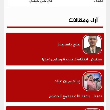
مجددًا.
في جبل حبشي.
آراء ومقالات
علي باسعيدة
سيئون.. انتكاسة جديدة وحلم مؤجل!
إبراهيم بن عباد
تعبنا .. وعند الله تجتمع الخصوم