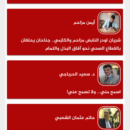
أيمن مزاحم
شريان لودر النابض مزاحم والكازمي.. جناحان يحلقان
بالقطاع الصحي نحو آفاق البذل والتمام
د. سعيد الحرباجي
اسمع مني... ولا تسمع عني!
حاتم عثمان الشعبي