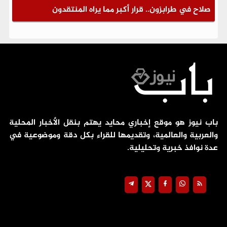
صلاح في طرابزون.. قرار أكبر مما يراه المنتقدون
باب نيوز هو موقع إخباري محايد يهتم بنقل الأخبار المحلية
والعربية والعالمية، وتقديمها للقراء بكل دقة وموضوعية في
عدة نوافذ خبرية وتحليلية.