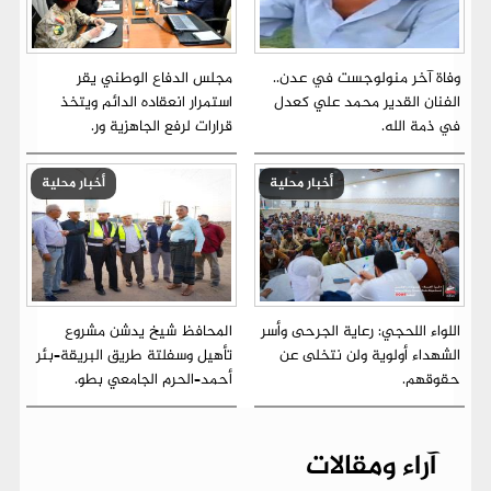
وفاة آخر منولوجست في عدن..
مجلس الدفاع الوطني يقر
الفنان القدير محمد علي كعدل
استمرار انعقاده الدائم ويتخذ
في ذمة الله.
قرارات لرفع الجاهزية ور.
أخبار محلية
أخبار محلية
اللواء اللحجي: رعاية الجرحى وأسر
المحافظ شيخ يدشن مشروع
الشهداء أولوية ولن نتخلى عن
تأهيل وسفلتة طريق البريقة–بئر
حقوقهم.
أحمد–الحرم الجامعي بطو.
آراء ومقالات