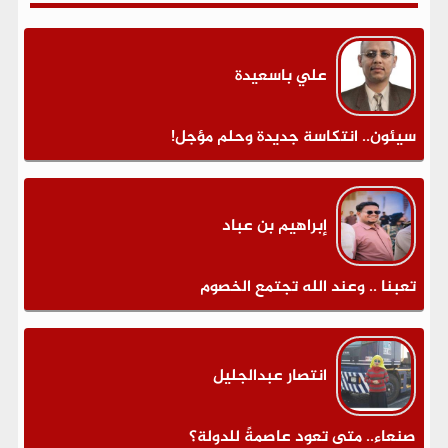
علي باسعيدة
سيئون.. انتكاسة جديدة وحلم مؤجل!
إبراهيم بن عباد
تعبنا .. وعند الله تجتمع الخصوم
انتصار عبدالجليل
صنعاء.. متى تعود عاصمةً للدولة؟