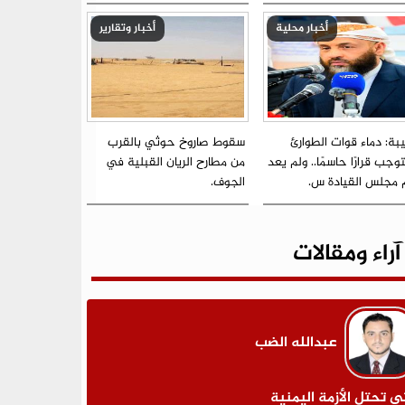
أخبار محلية
أخبار وتقارير
بة: دماء قوات الطوارئ
سقوط صاروخ حوثي بالقرب
جب قرارًا حاسمًا.. ولم يعد
من مطارح الريان القبلية في
م مجلس القيادة س.
الجوف.
آراء ومقالات
عبدالله الضب
ى تحتل الأزمة اليمنية