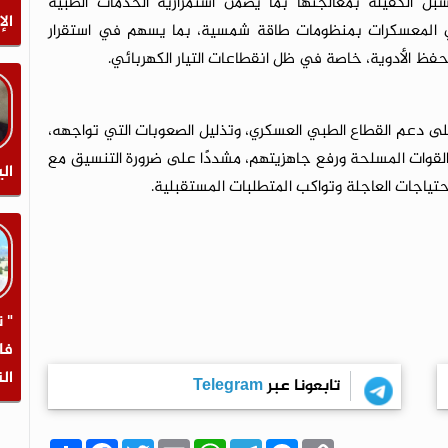
لسبل الكفيلة بمعالجتها بما يضمن استمرارية الخدمات الطبية
الإ
 في المعسكرات بمنظومات طاقة شمسية، بما يسهم في استقرار
حفظ الأدوية، خاصة في ظل انقطاعات التيار الكهربائي.
ى دعم القطاع الطبي العسكري، وتذليل الصعوبات التي تواجهه،
لقوات المسلحة ورفع جاهزيتهم، مشددًا على ضرورة التنسيق مع
الي
ياجات العاجلة وتواكب المتطلبات المستقبلية.
" 
فا
ال
تابعونا عبر
Telegram
C
M
T
W
E
T
F
ا