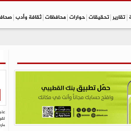
تقارير
تحقيقات
حوارات
محافظات
ثقافة وأدب
صحاف
عاج
لقو
مار