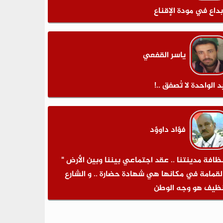
بداع في مودة الإقناع
ياسر القفعي
د الواحدة لا تُصفق ..!
فؤاد داوؤد
نظافة مدينتنا .. عقد اجتماعي بيننا وبين الأرض "
لقمامة في مكانها هي شهادة حضارة .. و الشارع
نظيف هو وجه الوطن