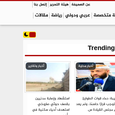
عن الصحيفة
هيئة التحرير
إتصل بنا
ة متخصصة
عربي ودولي
رياضة
مقالات
Trending
أخبار محلية
أخبار وتقارير
بة: دماء قوات الطوارئ
استشهاد وإصابة مدنيين
جب قرارًا حاسمًا.. ولم يعد
بقصف حوثي صاروخي
م مجلس القيادة س.
استهدف أحياء سكنية في