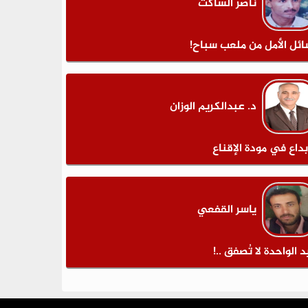
ناصر الساكت
ائل الأمل من ملعب سباح!
د. عبدالكريم الوزان
بداع في مودة الإقناع
ياسر القفعي
د الواحدة لا تُصفق ..!