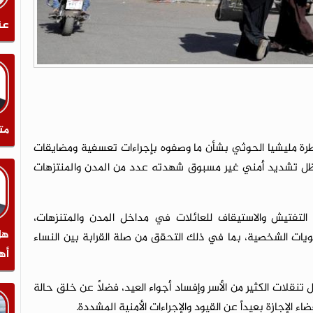
عن
مت
ة مليشيا الحوثي بشأن ما وصفوه بإجراءات تعسفية ومضايقات
في ظل تشديد أمني غير مسبوق شهدته عدد من المدن والمنتزهات
لتفتيش والاستيقاف للعائلات في مداخل المدن والمتنزهات،
هل
يات الشخصية، بما في ذلك التحقق من صلة القرابة بين النساء
أه
قلات الكثير من الأسر وإفساد أجواء العيد، فضلاً عن خلق حالة
ء الإجازة بعيداً عن القيود والإجراءات الأمنية المشددة.