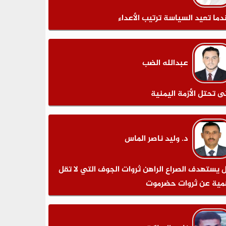
دما تعيد السياسة ترتيب الأعداء
عبدالله الضب
ى تحتل الأزمة اليمنية
د. وليد ناصر الماس
 يستهدف الصراع الراهن ثروات الجوف التي لا تقل
مية عن ثروات حضرموت