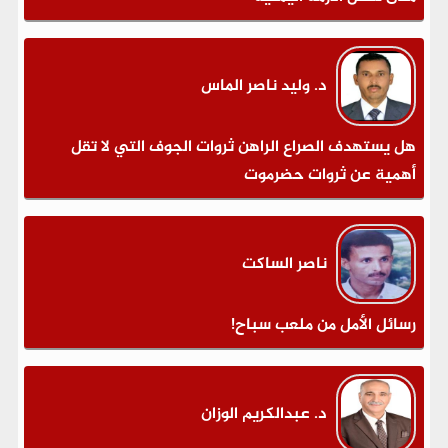
د. وليد ناصر الماس
هل يستهدف الصراع الراهن ثروات الجوف التي لا تقل
أهمية عن ثروات حضرموت
ناصر الساكت
رسائل الأمل من ملعب سباح!
د. عبدالكريم الوزان