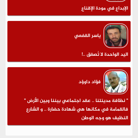
الإبداع في مودة الإقناع
ياسر القفعي
اليد الواحدة لا تُصفق ..!
فؤاد داوؤد
" نظافة مدينتنا .. عقد اجتماعي بيننا وبين الأرض "
فالقمامة في مكانها هي شهادة حضارة .. و الشارع
النظيف هو وجه الوطن