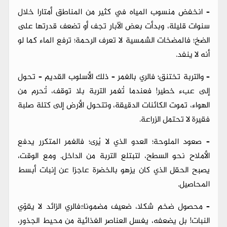
– انخفض منسوب المياه في كثير من المناطق أمتارا خلال
سنوات قليلة، وبدأت بعض الآبار تجف أو تضعف قدرتها على
الضخ؛ فالمضخات الشمسية لا تعرف الرحمة؛ ترفع الماء كما لو
أنه لا ينفد.
– والتربة تختنق؛ فالري بالغمر – ذلك الأسلوب القديم – تحول
إلى عبء خطير! فعندما تُغمر التربة بلا توقف، تُحرم من
الهواء، تموت الكائنات الدقيقة، وتتحول الأرض إلى كتلة صلبة
فقيرة لا تحتمل الزراعة.
– صعود الملوحة؛ العدو الذي لا يُرى؛ فالغمر المتكرر يدفع
الأملاح نحو السطح، لتبتلع التربة من الداخل. ومع الوقت،
يصبح الحقل الذي كان يزهو بالخضرة عاجزا عن إنبات أبسط
المحاصيل.
– محصول ضخم شكلا، ضعيف مضمونا؛:فالري الزائد لا يقوّي
النبات! بل يضعفه، يغسل العناصر الغذائية من محيط الجذور،