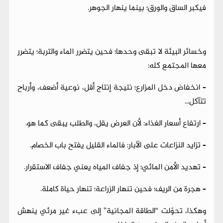
فيكبر الساق والورق؛ بينما ينهار الجوهر.
وخسائر البيئة لا تبقى وحدها؛ فحين يتضرر الماء والتربة؛ يتضرر
معها المجتمع كله:
– انخفاض دخل المزارع؛ نتيجة إنتاج أقل، نوعية أضعف، وأرباح
تتآكل...
– ارتفاع أسعار الغذاء: لأن العرض يقل، والطلب يبقى كما هو.
– تزايد النزاعات على الآبار: فالماء القليل يفتح باب الخصام.
– تهديد الأمن المائي؛ إذ جفاف المياه يعني جفاف الاستقرار.
– هجرة من الريف؛ فحين تنهار الزراعة؛ تنهار حياة كاملة.
وهكذا، تحوّلت “الطاقة المجانية” إلى عبء غير مرئي ينهش