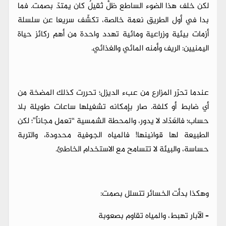
لكن خلف هذا الضوء الساطع ظلٌّ ثقيلٌ كان يمتدّ بصمت. فما
بدا في أول الطريق نعمة خالصة، تكشّف سريعا عن سلسلة
أزمات بيئية وزراعية ومائية تهدد واحدة من أهم ركائز حياة
اليمنيين: الريف وأمنه المائي والغذائي.
عندما تحرّر المزارع من عبء الديزل؛ تحررت كذلك المضخة من
أي ضابط أو كلفة. صار بإمكانه تشغيلها ساعات طويلة بلا
حساب؛ فالعَدّاد لا يدور، والمحطة الشمسية “تعمل مجاناً”؛ لكن
الطبيعة لها قوانينها! فالمياه الجوفية محدودة، والتربة
حساسة، والبيئة لا تتسامح مع الاستخدام الخاطئ.
وهكذا بدأت الخسائر تتسلل بصمت:
– الآبار تهبط، والمياه تقاوم بصعوبة