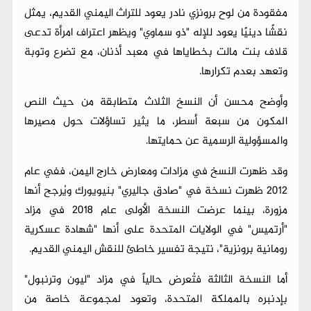
مفقودة من لوح برونزي نادر يعود للتراث اليمني القديم، يمثل
نقشًا دينيًا يعود للإله "ذو سماوي" ويظهر اعتراف امرأة تدعى
قلاف بنت مالت بخطاياها في معبد أذنان، مع تضرع وتوبة
وتعهد بعدم تكرارها.
وأوضح محسن أن النسخ الثلاث متطابقة من حيث النص
المكون من سبعة أسطر، ما يثير تساؤلات حول مصيرها
والمسؤولية الرسمية عن حمايتها.
وقد ظهرت النسخ في مزادات ومعارض خارج اليمن، ففي عام
2012 ظهرت نسخة في "صادق جاليري" بنيويورك ويُرجح أنها
مزورة، بينما عرضت النسخة الأولى عام 2018 في مزاد
"أرتميس" في الولايات المتحدة على أنها "شهادة عسكرية
رومانية برونزية"، نتيجة تفسير خاطئ للنقش اليمني القديم.
أما النسخة الثالثة فتُعرض حالياً في مزاد "ليون وترنبول"
بإدنبره بالمملكة المتحدة، وتعود لمجموعة خاصة من