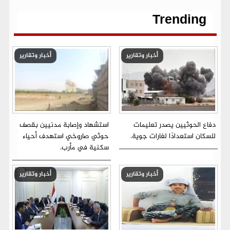
o
r
p
a
g
n
k
p
m
e
k
r
Trending
أخبار وتقارير
أخبار وتقارير
دفاع الحوثيين يصدر تعليمات
استشهاد وإصابة مدنيين بقصف
للسكان استعدادًا لغارات جوية.
حوثي صاروخي استهدف أحياء
سكنية في مأرب.
أخبار وتقارير
أخبار وتقارير