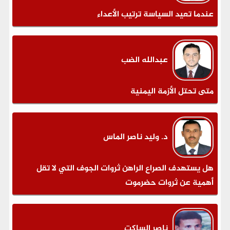
عندما تعيد السياسة ترتيب الأعداء
عبدالله الضب
متى تحتل الأزمة اليمنية
د. وليد ناصر الماس
هل يستهدف الصراع الراهن ثروات الجوف التي لا تقل
أهمية عن ثروات حضرموت
ناصر الساكت