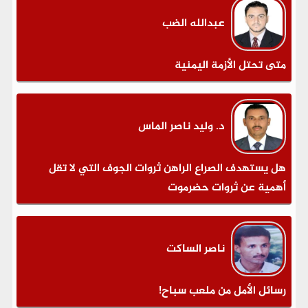
عبدالله الضب
متى تحتل الأزمة اليمنية
د. وليد ناصر الماس
هل يستهدف الصراع الراهن ثروات الجوف التي لا تقل
أهمية عن ثروات حضرموت
ناصر الساكت
رسائل الأمل من ملعب سباح!