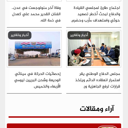
اجتماع طارئ لمجلسي القيادة
وفاة آخر منولوجست في عدن..
والدفاع لبحث أخطر تصعيد
الفنان القدير محمد علي كعدل
حوثي واستهداف مأرب وحضرم.
في ذمة الله.
أخبار وتقارير
أخبار وتقارير
مجلس الدفاع الوطني يقر
إحصائيات الحركة في مينائي
استمرار انعقاده الدائم ويتخذ
الوديعة وشحن البريين ليومي
قرارات لرفع الجاهزية ور.
الأربعاء والخميس.
آراء ومقالات