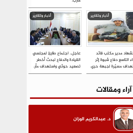
مأرب.
أخبار وتقارير
أخبار وتقارير
شهاد مدير مكتب قائد
عاجل.. اجتماع طارئ لمجلسي
اء التاسع دفاع شبوة إثر
القيادة والدفاع لبحث أخطر
هداف مسيّرة لجبهة حري.
تصعيد حوثي واستهداف مأر.
آراء ومقالات
د. عبدالكريم الوزان