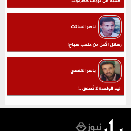
أهمية عن ثروات حضرموت
ناصر الساكت
رسائل الأمل من ملعب سباح!
ياسر القفعي
اليد الواحدة لا تُصفق ..!