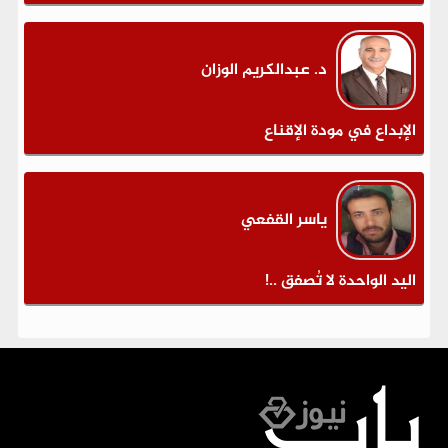
د. عبدالكريم الوزان
الإبداع في مودة الإقناع
ياسر القفعي
اليد الواحدة لا تُصفق ..!