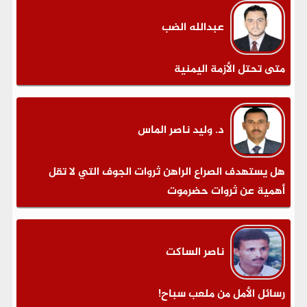
عبدالله الضب
متى تحتل الأزمة اليمنية
د. وليد ناصر الماس
هل يستهدف الصراع الراهن ثروات الجوف التي لا تقل
أهمية عن ثروات حضرموت
ناصر الساكت
رسائل الأمل من ملعب سباح!