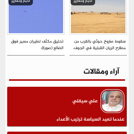
أخبار وتقارير
أخبار وتقارير
سقوط صاروخ حوثي بالقرب من
تحليق مكثف لطيران مسير فوق
مطارح الريان القبلية في الجوف.
الضالع (صورة).
آراء ومقالات
علي سيقلي
عندما تعيد السياسة ترتيب الأعداء