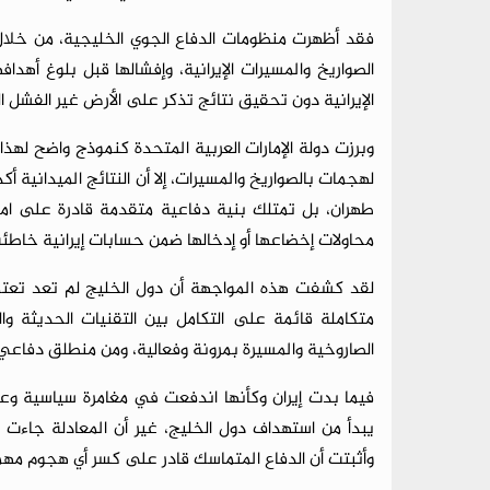
فقد أظهرت منظومات الدفاع الجوي الخليجية، من خلال 
الصواريخ والمسيرات الإيرانية، وإفشالها قبل بلوغ أهداف
الإيرانية دون تحقيق نتائج تذكر على الأرض غير الفشل ال
وبرزت دولة الإمارات العربية المتحدة كنموذج واضح لهذ
لهجمات بالصواريخ والمسيرات، إلا أن النتائج الميدانية أ
طهران، بل تمتلك بنية دفاعية متقدمة قادرة على امت
محاولات إخضاعها أو إدخالها ضمن حسابات إيرانية خاطئة
لقد كشفت هذه المواجهة أن دول الخليج لم تعد تعتم
متكاملة قائمة على التكامل بين التقنيات الحديثة والج
الصاروخية والمسيرة بمرونة وفعالية، ومن منطلق دفاعي
فيما بدت إيران وكأنها اندفعت في مغامرة سياسية وع
يبدأ من استهداف دول الخليج، غير أن المعادلة جاءت
وأثبتت أن الدفاع المتماسك قادر على كسر أي هجوم مهم