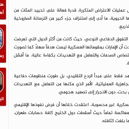
هل
عمليات الاعتراض المتكررة، قدرة فعالة على تحييد المئات من
أه
ها الحيوية، ما أدى إلى استنزاف جزء كبير من الترسانة الصاروخية
ذريع.
ا التفوق الدفاعي النوعي، حيث كانت من أكثر الدول التي تعرضت
كدت أن الإمارات بمقوماتها العسكرية ليست هدفاً سهلاً كما تصورت
صاص الصدمات والتعامل مع التهديدات بكفاءة عالية، ما أفشل
رس
.
د فقط على مبدأ الردع التقليدي، بل طورت منظومات دفاعية
اهزية العملياتية، الأمر الذي مكنها من التعامل مع التهديدات
 بحت، دون الانجرار إلى تصعيد هجومي.
الي
سكرية غير محسوبة، اعتقدت خلالها أن فرض نفوذها الإقليمي
 معاكسة تماماً حيث أسقطت دول الخليج كافة حسابات طهران،
ا بلغت كثافته.