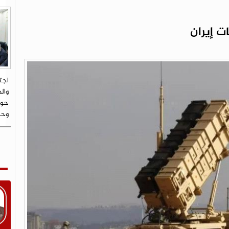
ت إيران
اجت
وال
حوث
وحض