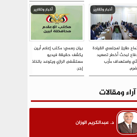
أخبار وتقارير
أخبار وتقارير
ماع طارئ لمجلسي القيادة
بيان رسمي: مكتب إعلام أبين
دفاع لبحث أخطر تصعيد
يكشف حقيقة فيديو
ي واستهداف مأرب
مستشفى الرازي ويتوعد باتخاذ
رم.
إجر.
آراء ومقالات
د. عبدالكريم الوزان