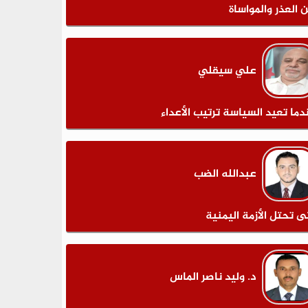
ن العذر والمواساة
علي سيقلي
دما تعيد السياسة ترتيب الأعداء
عبدالله الضب
ى تحتل الأزمة اليمنية
د. وليد ناصر الماس