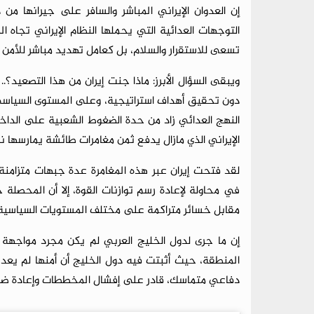
إن العدوان الإيراني المباشر والسافر على جيرانها 
التوجهات العدائية التي يحملها النظام الإيراني تجاه 
تسعى للاستقرار والسلام، بل كعامل تهديد مباشر للأمن ا
ويبقى السؤال الأبرز: ماذا جنت إيران من هذا التصعيد؟.
دون تحقيق أهداف استراتيجية، وعلى المستوى السياسي، عم
النهج العدائي زاد من حدة الضغوط الشعبية على الدا
الإيراني الذي مازال يدفع ثمن مغامرات طائشة يمارسها ن
لقد فتحت إيران عبر هذه المغامرة عدة جبهات متزامنة م
في محاولة لإعادة رسم توازنات القوة، إلا أن المحص
مقابل خسائر متراكمة على مختلف المستويات السياسية و
إن ما جرى لدول الخليج العربي لم يكن مجرد مواجهة 
المنطقة، حيث أثبتت فيه دول الخليج أن أمنها لم يعد ق
دفاعي متماسك، قادر على إفشال المخططات وإعادة ضب