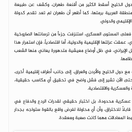
من دول الخليج أسقط الكثير من أقنعة طهران، وكشف عن طبيعة
المنطقة العربية برمتها، كما أظهر أن طهران لم تعد تقدم كدولة
لإقليمي والدولي.
. فعلى المستوى العسكري، استنزفت جزءاً من ترسانتها الصاروخية
قت عزلتها الإقليمية والدولية، أما اقتصادياً، فإن استمرار هذا
خل الإيراني، في ظل أوضاع معيشية متدهورة يعاني منها الشعب
ظامها.
ع دول الخليج والأردن والعراق، إلى جانب أطراف إقليمية أخرى،
لة حتى الآن تشير إلى فشل واضح في تحقيق أي مكاسب حقيقية،
العسكرية والاقتصادية.
عسكرية محدودة، بل اختبار حقيقي لقدرات الردع والدفاع في
ابلاً للاختراق، وأن أي محاولة لفرض واقع بالقوة ستواجه بجدار
ط المعادلات مهما كانت صعبة ومعقدة.