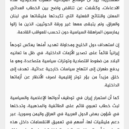
العسكرية، بيد أن الوقائع الميدانية أظهرت محدودية هذه
الادعاءات، وكشفت عن تناقض واضح بين الخطاب العدائي
المعلن والنتائج الفعلية التي تكبدتها مليشاتها في لبنان
والعراق، ولم يتبقى معها غير ورقة الحوثيين، الذين ما زالوا
يمارسون المراهقة السياسية دون تحسب للعواقب القادمة.
إن استهداف دول الخليج ومحاولة تهديد أمنها يعكس توجهاً
إيرانياً قائماً على تصدير الأزمات الداخلية، في ظل ما تعانيه
البلاد من ضغوط اقتصادية وتوترات سياسية متصاعدة، وهو ما
يدفع طهران إلى انتهاج سياسات خارجية عدائية، تهدف إلى
خلق مزيداً من بؤر توتر إقليمية لصرف الأنظار عن أزماتها
الداخلية.
كما أن استمرار إيران في توظيف أدواتها الإعلامية والسياسية
لبث خطاب تعبوي قائم على الطائفية والمذهبية، وتدخلها
في شؤون بعض الدول العربية في العراق واليمن وسوريا، عبر
دعم مليشيات لها، أسهم في تعميق الانقسامات داخل هذه