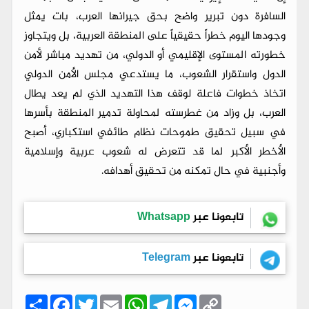
السافرة دون تبرير واضح بحق جيرانها العرب، بات يمثل
وجودها اليوم خطراً حقيقياً على المنطقة العربية، بل ويتجاوز
خطورته المستوى الإقليمي أو الدولي، من تهديد مباشر لأمن
الدول واستقرار الشعوب، ما يستدعي مجلس الأمن الدولي
اتخاذ خطوات فاعلة لوقف هذا التهديد الذي لم يعد يطال
العرب، بل وزاد من غطرسته لمحاولة تدمير المنطقة بأسرها
في سبيل تحقيق طموحات نظام طائفي استكباري، أصبح
الأخطر الأكبر لما قد تتعرض له شعوب عربية وإسلامية
وأجنبية في حال تمكنه من تحقيق أهدافه.
تابعونا عبر
Whatsapp
تابعونا عبر
Telegram
C
M
T
W
E
T
F
ا