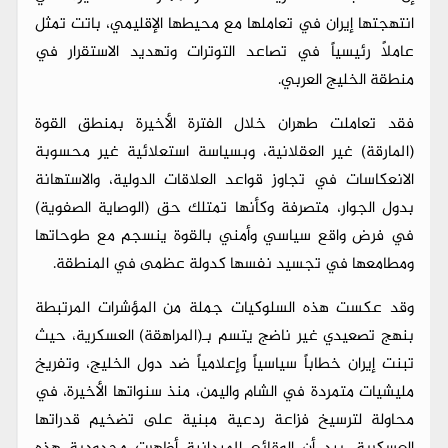
انتهجتها إيران في تعاملها مع محيطها الإقليمي، باتت تمثل
عاملاً رئيسياً في تصاعد التوترات وتهديد الاستقرار في
منطقة الخليج العربي.
فقد تعاملت طهران خلال الفترة الأخيرة بمنطق القوة
(المارقة) غير العقلانية، وبسياسة استعلائية غير محسوبة
الانعكاسات في تجاوز قواعد العلاقات الدولية، والاستهانة
بدول الجوار، متصرفة وكأنها تمتلك حق (الوصاية الصفوية)
في فرض واقع سياسي وأمني بالقوة ينسجم مع طوحاتها
ومطامعها في تجسيد نفسها كدولة عظمى في المنطقة.
وقد عكست هذه السلوكيات جملة من المؤشرات المرتبطة
بنهج تصعيدي غير ناضج يتسم بـ(المراهقة) العسكرية، حيث
تبنت إيران خطاباً سياسياً وإعلامياً ضد دول الخليج، وتفريخ
مليشيات متمردة في الشام واليمن، منذ سنواتها الأخيرة، في
محاولة لترسيخ فزاعة ردعية مبنية على تضخيم قدراتها