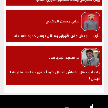
بيان حضرمي يهدد استمرار الدوري العام!
علي محسن الملاحي
مأرب ... جيش على الأوراق وقبائل ترسم حدود السلطة
د. سعيد الحرباجي
مات أبو جهل ، فعاش الجهل يتمياً حتى تبناه سفهاء هذا
الزمان !