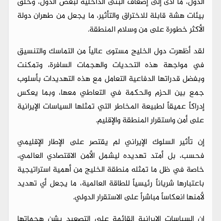
الدول، ما أدى إلى إضعاف البنى الداخلية لبعض الدول، وخلق
بيئات هشة قابلة للاختراق والتأثير، ما يجعل من طهران دولة
الأكثر خطورة على من وسلام المنطقة.
لقد أظهرت دول الخليج مستوى عالياً من التماسك والتنسيق
في مواجهة هذه التحديات والهجمات السافرة، وتمكنت
وبفضل قدراتها الدفاعية التعامل مع هذه التهديدات بأسلوب
جمع بين الحزم والحكمة في التعاطي معها، وبما يعكس
إدراكاً عميقاً لطبيعة المخاطر التي تمثلها السياسات الإيرانية
على أمن واستقرار المنطقة والإقليم.
إن تأثير السلوك الإيراني لم يقتصر على الإطار الإقليمي
فحسب، بل أمتد تهديده ليشمل الأمن الاقتصادي العالمي،
خاصة في ظل ما تمثله منطقة الخليج من أهمية استراتيجية
باعتبارها شرياناً رئيسياً للطاقة العالمية، ما يجعل أي تهديد
لأمنها انعكاساً مباشراً على الاستقرار الدولي.
إن السياسات الإيرانية القائمة على التصعيد بشن هجماتها