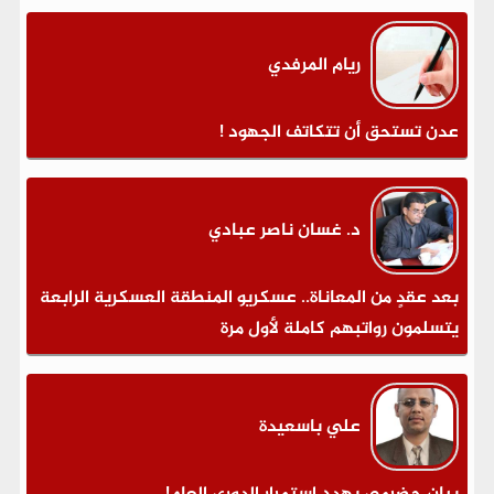
ريام المرفدي
عدن تستحق أن تتكاتف الجهود !
د. غسان ناصر عبادي
بعد عقدٍ من المعاناة.. عسكريو المنطقة العسكرية الرابعة
يتسلمون رواتبهم كاملة لأول مرة
علي باسعيدة