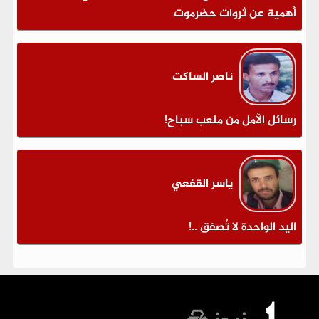
أهمية عن ثروات حضرموت
ناصر الساكت
رسائل الأمل من ملعب سباح!
ياسر القفعي
اليد الواحدة لا تُصفق ..!