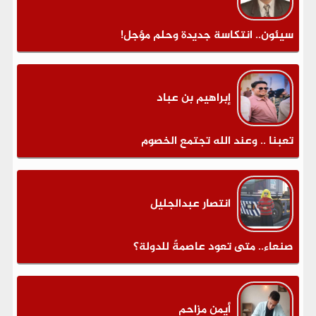
سيئون.. انتكاسة جديدة وحلم مؤجل!
إبراهيم بن عباد
تعبنا .. وعند الله تجتمع الخصوم
انتصار عبدالجليل
صنعاء.. متى تعود عاصمةً للدولة؟
أيمن مزاحم