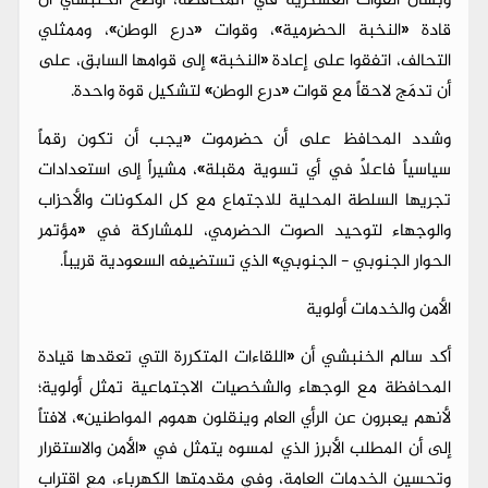
وبشأن القوات العسكرية في المحافظة، أوضح الخنبشي أن
قادة «النخبة الحضرمية»، وقوات «درع الوطن»، وممثلي
التحالف، اتفقوا على إعادة «النخبة» إلى قوامها السابق، على
أن تدمَج لاحقاً مع قوات «درع الوطن» لتشكيل قوة واحدة.
وشدد المحافظ على أن حضرموت «يجب أن تكون رقماً
سياسياً فاعلاً في أي تسوية مقبلة»، مشيراً إلى استعدادات
تجريها السلطة المحلية للاجتماع مع كل المكونات والأحزاب
والوجهاء لتوحيد الصوت الحضرمي، للمشاركة في «مؤتمر
الحوار الجنوبي - الجنوبي» الذي تستضيفه السعودية قريباً.
الأمن والخدمات أولوية
أكد سالم الخنبشي أن «اللقاءات المتكررة التي تعقدها قيادة
المحافظة مع الوجهاء والشخصيات الاجتماعية تمثل أولوية؛
لأنهم يعبرون عن الرأي العام وينقلون هموم المواطنين»، لافتاً
إلى أن المطلب الأبرز الذي لمسوه يتمثل في «الأمن والاستقرار
وتحسين الخدمات العامة، وفي مقدمتها الكهرباء، مع اقتراب