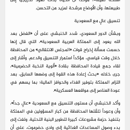
أسلحة ثقيلة»، مؤكداً أن الحياة بدأت تعود تدريجياً إلى
طبيعتها، وأن الأوضاع مرشحة لمزيد من التحسن.
تنسيق عالٍ مع السعودية
وبشأن الدور السعودي، شدد الخنبشي على أن «الفضل بعد
الله يعود إلى المملكة العربية السعودية»، التي قال إنها
حسمت مسألة إخراج قوات «المجلس الانتقالي» من المحافظة
خلال وقت قياسي، مؤكداً استمرار التنسيق والدعم. وأشار إلى
لقاء جمع قيادة المحافظة بقادة «ألوية النخبة الحضرمية»،
جرى خلاله «بحث إعادة هذه القوة إلى وضعها السابق، بعد
التزام المملكة بتوفير الغذاء والحوافز المالية؛ بما يسهم في
عودة العناصر إلى مواقعها العسكرية».
وأكد الخنبشي أن مستوى التنسيق مع السعودية «عالٍ جداً»،
وأن وعوداً تلقّتها المحافظة من كبار المسؤولين في المملكة
بتنفيذ حزمة مشروعات كبيرة لتطوير البنية التحتية. ولفت إلى
بدء وصول المساعدات الغذائية إلى وادي حضرموت، على أن