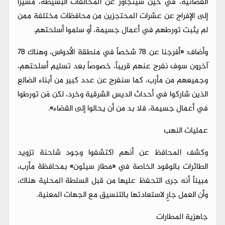
القضائية، في حين سيُتجاوَز عن المخالفات البسيطة، مشيراً
إلى الإفراج عن عشرات المحتجزين من محافظات مختلفة ممن
لم يثبت تورطهم في أعمال جسيمة، أو سلموا أسلحتهم.
وأضاف: «أفرجنا عن 78 شخصاً في منطقة الأدواس، وهناك 78
آخرون سوف نفرج عنهم قريباً، خصوصاً بعد تسليم أسلحتهم،
وجميعهم من مأرب، كما سنفرج عن عدد كبير من أبناء الضالع
الذين شاركوا في أحداث الديس الشرقية وخرد، لكن مَن تورطوا
في أعمال جسيمة، فلا بد من أن يحالوا إلى القضاء».
عمليات النهب
وكشف المحافظ عن أنهم اكتشفوا وجود شاحنة تزويد
الطائرات بالوقود الخاصة في «مطار سيئون» بمحافظة مأرب،
مبيناً أنه جرى التحفظ عليها من قبل السلطة المحلية هناك،
وأن العمل جارٍ لاستعادتها بالتنسيق مع الجهات المعنية.
جاهزية المطارات