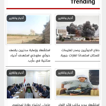
r
Trending
أخبار وتقارير
أخبار وتقارير
دفاع الحوثيين يصدر تعليمات
استشهاد وإصابة مدنيين بقصف
للسكان استعدادًا لغارات جوية.
حوثي صاروخي استهدف أحياء
سكنية في مأرب.
أخبار وتقارير
أخبار وتقارير
استشهاد مدير مكتب قائد اللواء
عاجل.. اجتماع طارئ لمجلسي