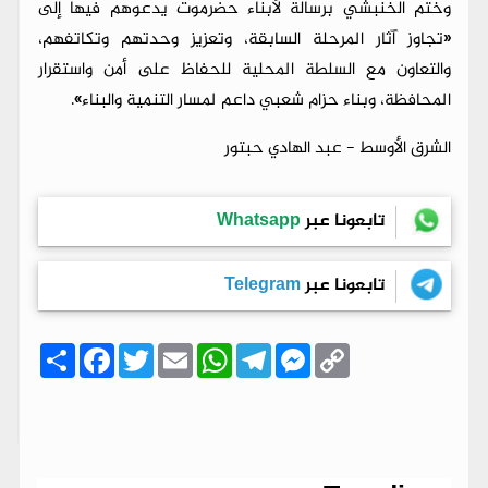
وختم الخنبشي برسالة لأبناء حضرموت يدعوهم فيها إلى
«تجاوز آثار المرحلة السابقة، وتعزيز وحدتهم وتكاتفهم،
والتعاون مع السلطة المحلية للحفاظ على أمن واستقرار
المحافظة، وبناء حزام شعبي داعم لمسار التنمية والبناء».
الشرق الأوسط - عبد الهادي حبتور
تابعونا عبر
Whatsapp
تابعونا عبر
Telegram
C
M
T
W
E
T
F
ا
o
e
e
h
m
w
a
ن
p
s
l
a
a
i
c
ش
y
s
e
t
i
t
e
ر
b
t
l
s
g
e
L
o
e
A
r
n
i
o
r
p
a
g
n
k
p
m
e
k