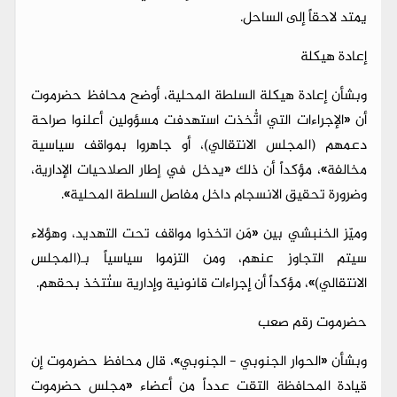
يمتد لاحقاً إلى الساحل.
إعادة هيكلة
وبشأن إعادة هيكلة السلطة المحلية، أوضح محافظ حضرموت
أن «الإجراءات التي اتُّخذت استهدفت مسؤولين أعلنوا صراحة
دعمهم (المجلس الانتقالي)، أو جاهروا بمواقف سياسية
مخالفة»، مؤكداً أن ذلك «يدخل في إطار الصلاحيات الإدارية،
وضرورة تحقيق الانسجام داخل مفاصل السلطة المحلية».
وميّز الخنبشي بين «مَن اتخذوا مواقف تحت التهديد، وهؤلاء
سيتم التجاوز عنهم، ومن التزموا سياسياً بـ(المجلس
الانتقالي)»، مؤكداً أن إجراءات قانونية وإدارية ستُتخذ بحقهم.
حضرموت رقم صعب
وبشأن «الحوار الجنوبي - الجنوبي»، قال محافظ حضرموت إن
قيادة المحافظة التقت عدداً من أعضاء «مجلس حضرموت