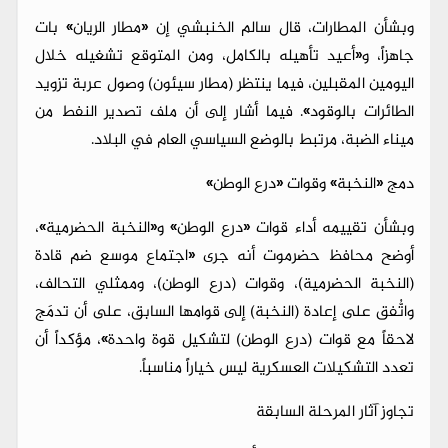
وبشأن المطارات، قال سالم الخنبشي إن «مطار الريان» بات
جاهزاً، و«أعيد تأهيله بالكامل، ومن المتوقع تشغيله خلال
اليومين المقبلين، فيما ينتظر (مطار سيئون) وصول عربة تزويد
الطائرات بالوقود». فيما أشار إلى أن ملف تصدير النفط من
ميناء الضبة، مرتبط بالوضع السياسي العام في البلاد.
دمج «النخبة» وقوات «درع الوطن»
وبشأن تقييمه أداء قوات «درع الوطن» و«النخبة الحضرمية»،
أوضح محافظ حضرموت أنه جرى «اجتماع موسع ضم قادة
(النخبة الحضرمية)، وقوات (درع الوطن)، وممثلي التحالف،
واتُّفق على إعادة (النخبة) إلى قوامها السابق، على أن تدمَج
لاحقاً مع قوات (درع الوطن) لتشكيل قوة واحدة»، مؤكداً أن
تعدد التشكيلات العسكرية ليس خياراً مناسباً.
تجاوز آثار المرحلة السابقة