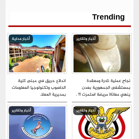
o
e
A
r
n
i
o
r
p
a
g
n
k
p
m
e
k
r
Trending
أخبار وتقارير
أخبار محلية
نجاح عملية نادرة ومعقدة
اندلاع حريق في مبنى كلية
بمستشفى الجمهورية بعدن
الحاسوب وتكنولوجيا المعلومات
ينهي معاناة مريضة استمرت 11 .
بمديرية المعلا.
أخبار وتقارير
أخبار وتقارير