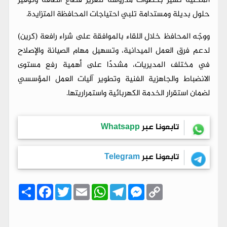
المحلية تسير بخطوات مدروسة لتعزيز قطاع الطاقة وتوفير
حلول بديلة ومستدامة تلبي احتياجات المحافظة المتزايدة.
ووجّه المحافظ خلال اللقاء بالموافقة على شراء رافعة (كرين)
لدعم فرق العمل الميدانية، وتسهيل مهام الصيانة والإصلاح
في مختلف المديريات، مشددًا على أهمية رفع مستوى
الانضباط والجاهزية الفنية وتطوير آليات العمل المؤسسي
لضمان استقرار الخدمة الكهربائية واستمراريتها.
تابعونا عبر
Whatsapp
تابعونا عبر
Telegram
C
M
T
W
E
T
F
ا
o
e
e
h
m
w
a
ن
p
s
l
a
a
i
c
ش
y
s
e
t
i
t
e
ر
b
t
l
s
g
e
L