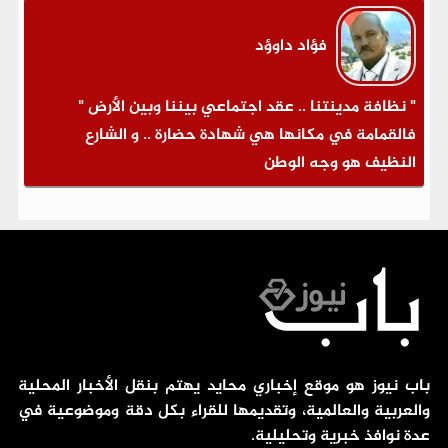
فؤاد داوؤد
" نظافة مدينتنا .. عقد اجتماعي بيننا وبين الأرض "
فالقمامة في مكانها هي شهادة حضارة .. و الشارع
النظيف هو وجه الوطن
باب نيوز هو موقع إخباري محايد يهتم بنقل الأخبار المحلية
والعربية والعالمية، وتقديمها للقراء بكل دقة وموضوعية في
عدة نوافذ خبرية وتحليلية.