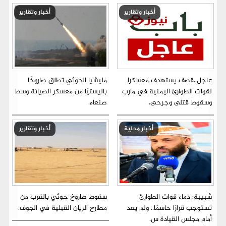
أخبار وتقارير
أخبار وتقارير
عاجل..قصف يستهدف معسكرا
مليشيا الحوثي تطلق صاروخًا
لقوات الطوارئ اليمنية في مارب
باليستيًا من معسكر الصيانة وسط
وسقوط قتلى وجرحى.
صنعاء.
أخبار محلية
أخبار وتقارير
شبيبة: دماء قوات الطوارئ
سقوط صاروخ حوثي بالقرب من
تستوجب قرارًا حاسمًا.. ولم يعد
مطارح الريان القبلية في الجوف.
أمام مجلس القيادة س.