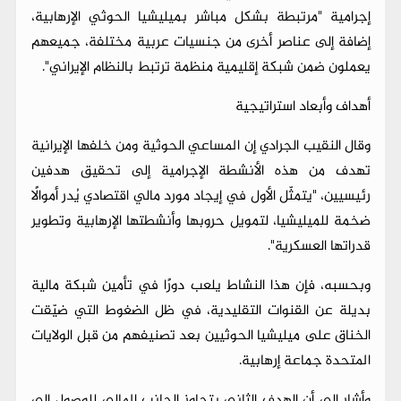
إجرامية "مرتبطة بشكل مباشر بميليشيا الحوثي الإرهابية،
إضافة إلى عناصر أخرى من جنسيات عربية مختلفة، جميعهم
يعملون ضمن شبكة إقليمية منظمة ترتبط بالنظام الإيراني".
أهداف وأبعاد استراتيجية
وقال النقيب الجرادي إن المساعي الحوثية ومن خلفها الإيرانية
تهدف من هذه الأنشطة الإجرامية إلى تحقيق هدفين
رئيسيين، "يتمثّل الأول في إيجاد مورد مالي اقتصادي يُدر أموالًا
ضخمة للميليشيا، لتمويل حروبها وأنشطتها الإرهابية وتطوير
قدراتها العسكرية".
وبحسبه، فإن هذا النشاط يلعب دورًا في تأمين شبكة مالية
بديلة عن القنوات التقليدية، في ظل الضغوط التي ضيّقت
الخناق على ميليشيا الحوثيين بعد تصنيفهم من قبل الولايات
المتحدة جماعة إرهابية.
وأشار إلى أن الهدف الثاني يتجاوز الجانب المالي للوصول إلى