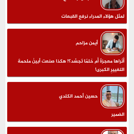
لمثل هؤلاء المدراء نرفع القبعات
أيمن مزاحم
أَتُراها معجزةً أَم حُلمًا تَجسَّد؟! هكذا صنعت أبينُ ملحمةَ
التغييرِ الكبرى!
حسين أحمد الكلدي
الضمير