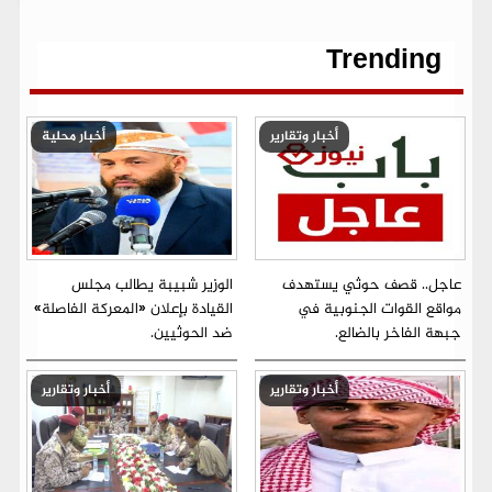
o
e
A
r
n
i
o
r
p
a
g
n
k
p
m
e
k
r
Trending
أخبار وتقارير
أخبار محلية
عاجل.. قصف حوثي يستهدف
الوزير شبيبة يطالب مجلس
مواقع القوات الجنوبية في
القيادة بإعلان «المعركة الفاصلة»
جبهة الفاخر بالضالع.
ضد الحوثيين.
أخبار وتقارير
أخبار وتقارير