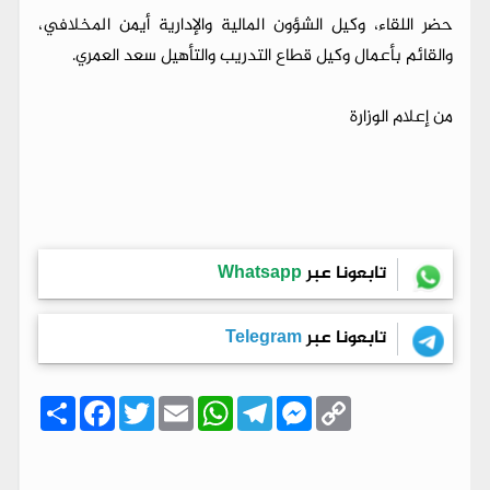
​حضر اللقاء، وكيل الشؤون المالية والإدارية أيمن المخلافي،
والقائم بأعمال وكيل قطاع التدريب والتأهيل سعد العمري.
من إعلام الوزارة
تابعونا عبر
Whatsapp
تابعونا عبر
Telegram
C
M
T
W
E
T
F
ا
o
e
e
h
m
w
a
ن
p
s
l
a
a
i
c
ش
y
s
e
t
i
t
e
ر
b
t
l
s
g
e
L