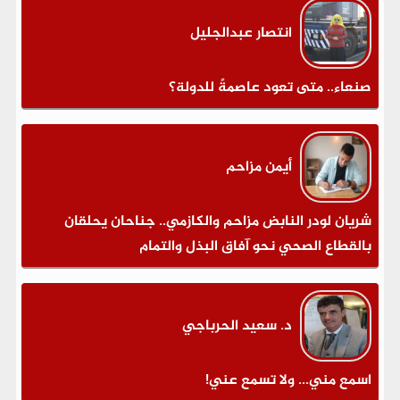
انتصار عبدالجليل
صنعاء.. متى تعود عاصمةً للدولة؟
أيمن مزاحم
شريان لودر النابض مزاحم والكازمي.. جناحان يحلقان
بالقطاع الصحي نحو آفاق البذل والتمام
د. سعيد الحرباجي
اسمع مني... ولا تسمع عني!