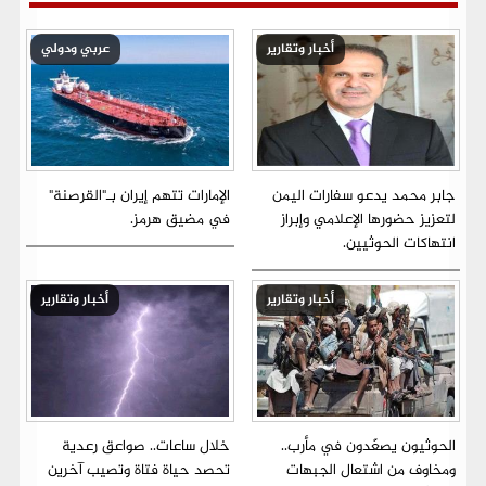
أخبار وتقارير
عربي ودولي
جابر محمد يدعو سفارات اليمن
الإمارات تتهم إيران بـ"القرصنة"
لتعزيز حضورها الإعلامي وإبراز
في مضيق هرمز.
انتهاكات الحوثيين.
أخبار وتقارير
أخبار وتقارير
الحوثيون يصعّدون في مأرب..
خلال ساعات.. صواعق رعدية
ومخاوف من اشتعال الجبهات
تحصد حياة فتاة وتصيب آخرين