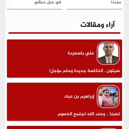
مجددًا.
في جبل حبشي.
آراء ومقالات
علي باسعيدة
سيئون.. انتكاسة جديدة وحلم مؤجل!
إبراهيم بن عباد
تعبنا .. وعند الله تجتمع الخصوم