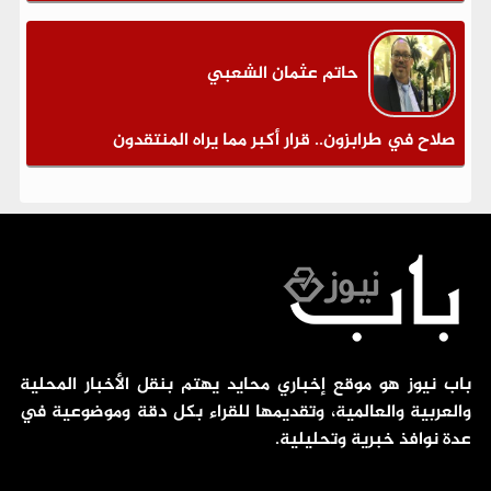
حاتم عثمان الشعبي
صلاح في طرابزون.. قرار أكبر مما يراه المنتقدون
باب نيوز هو موقع إخباري محايد يهتم بنقل الأخبار المحلية
والعربية والعالمية، وتقديمها للقراء بكل دقة وموضوعية في
عدة نوافذ خبرية وتحليلية.