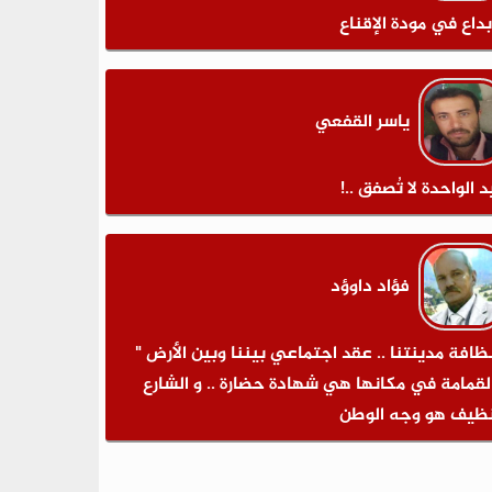
بداع في مودة الإقناع
ياسر القفعي
د الواحدة لا تُصفق ..!
فؤاد داوؤد
نظافة مدينتنا .. عقد اجتماعي بيننا وبين الأرض "
لقمامة في مكانها هي شهادة حضارة .. و الشارع
نظيف هو وجه الوطن