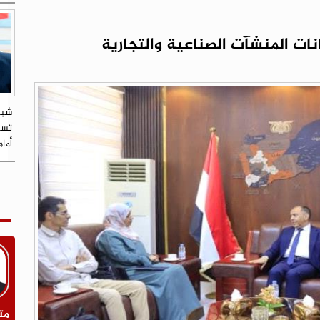
ات المنشآت الصناعية والتجارية
شبي
تستو
أما
مت