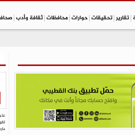
تقارير
تحقيقات
حوارات
محافظات
ثقافة وأدب
صحاف
عاج
لقو
مار