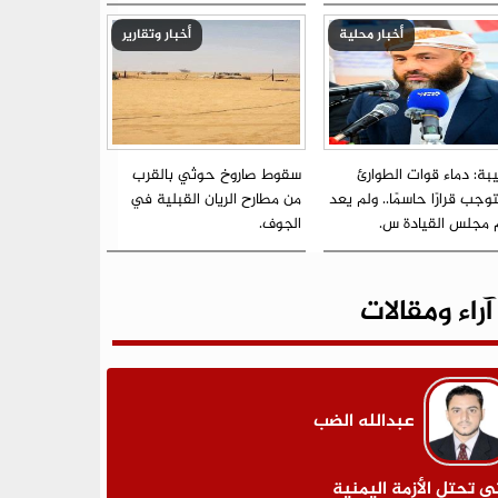
أخبار محلية
أخبار وتقارير
بة: دماء قوات الطوارئ
سقوط صاروخ حوثي بالقرب
جب قرارًا حاسمًا.. ولم يعد
من مطارح الريان القبلية في
م مجلس القيادة س.
الجوف.
آراء ومقالات
عبدالله الضب
ى تحتل الأزمة اليمنية