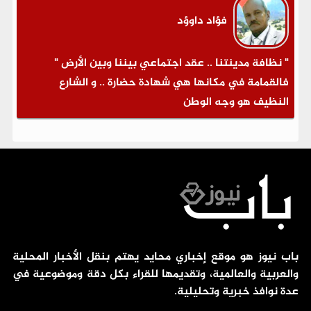
فؤاد داوؤد
" نظافة مدينتنا .. عقد اجتماعي بيننا وبين الأرض "
فالقمامة في مكانها هي شهادة حضارة .. و الشارع
النظيف هو وجه الوطن
باب نيوز هو موقع إخباري محايد يهتم بنقل الأخبار المحلية
والعربية والعالمية، وتقديمها للقراء بكل دقة وموضوعية في
عدة نوافذ خبرية وتحليلية.