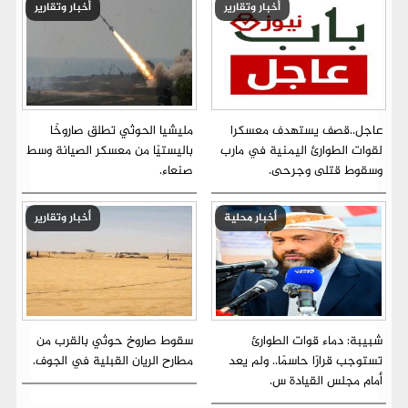
أخبار وتقارير
أخبار وتقارير
عاجل..قصف يستهدف معسكرا
مليشيا الحوثي تطلق صاروخًا
لقوات الطوارئ اليمنية في مارب
باليستيًا من معسكر الصيانة وسط
وسقوط قتلى وجرحى.
صنعاء.
أخبار محلية
أخبار وتقارير
شبيبة: دماء قوات الطوارئ
سقوط صاروخ حوثي بالقرب من
تستوجب قرارًا حاسمًا.. ولم يعد
مطارح الريان القبلية في الجوف.
أمام مجلس القيادة س.