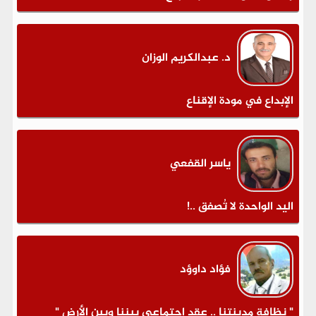
د. عبدالكريم الوزان
الإبداع في مودة الإقناع
ياسر القفعي
اليد الواحدة لا تُصفق ..!
فؤاد داوؤد
" نظافة مدينتنا .. عقد اجتماعي بيننا وبين الأرض "