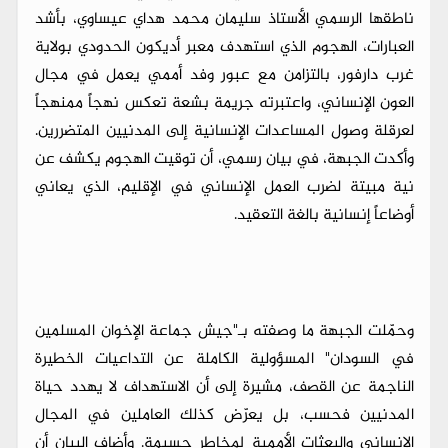
ناطقها الرسمي الأستاذ سليمان محمد هداي عيساوي، بأشد
العبارات، الهجوم الذي استهدف معبر أديكون الحدودي بولاية
غرب دارفور، بالتزامن مع عبور وفد أممي يعمل في مجال
العون الإنساني، واعتبرته جريمة بشعة تعكس نهجاً ممنهجاً
لعرقلة وصول المساعدات الإنسانية إلى المدنيين المتضررين.
وأكدت الجبهة، في بيان رسمي، أن توقيت الهجوم يكشف عن
نية مبيتة لضرب العمل الإنساني في الإقليم، الذي يعاني
أوضاعاً إنسانية بالغة التعقيد.
وحمّلت الجبهة ما وصفته بـ"جيش جماعة الإخوان المسلمين
في السودان" المسؤولية الكاملة عن التداعيات الخطيرة
الناجمة عن القصف، مشيرة إلى أن الاستهداف لا يهدد حياة
المدنيين فحسب، بل يعرّض كذلك العاملين في المجال
الإنساني والبعثات الأممية لمخاطر جسيمة. وأضاف البيان أن