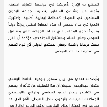
تضطلع به الإدارة الأمريكية في مواجهة التطرف العنيف،
مثمنة قرار واشنطن المتعلق بتصنيف جماعة الإخوان
المسلمين في السودان كمنظمة إرهابية أجنبية. واعتبرت
(قمم) في بيان صحفي أن هذه الخطوة تعكس إدراكاً دولياً
متزايداً لحجم المخاطر التي تمثلها الجماعة على مستقبل
السودان وعلى السلم والاستقرار المجتمعي، مؤكدة أن القرار
يبعث برسالة واضحة برفض المجتمع الدولي لأي قوى تسهم
في تغذية الصراعات والفوضى.
وأوضحت (قمم) في بيان ممهور بتوقيع ناطقها الرسمي
عثمان عبدالرحمن سليمان أن هذا التصنيف من شأنه أن يسهم
في تقليص مصادر الدعم السياسي والمالي واللوجستي
للجماعات المرتبطة بالإخوان داخل السودان، الأمر الذي قد
يساعد في تهيئة المناخ المناسب لوقف الحرب الدائرة في