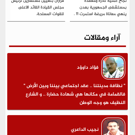
نجاح عملية نادرة ومعقدة
قراران بتعيين مستشارين لرئيس
بمستشفى الجمهورية بعدن
مجلس القيادة القائد الاعلى
ينهي معاناة مريضة استمرت 11 .
للقوات المسلحة.
آراء ومقالات
فؤاد داوؤد
" نظافة مدينتنا .. عقد اجتماعي بيننا وبين الأرض "
فالقمامة في مكانها هي شهادة حضارة .. و الشارع
النظيف هو وجه الوطن
نجيب الداعري