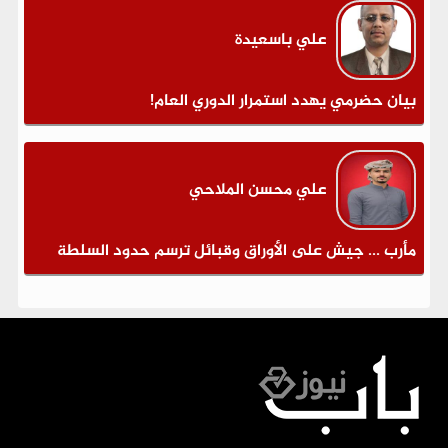
علي باسعيدة
بيان حضرمي يهدد استمرار الدوري العام!
علي محسن الملاحي
مأرب ... جيش على الأوراق وقبائل ترسم حدود السلطة