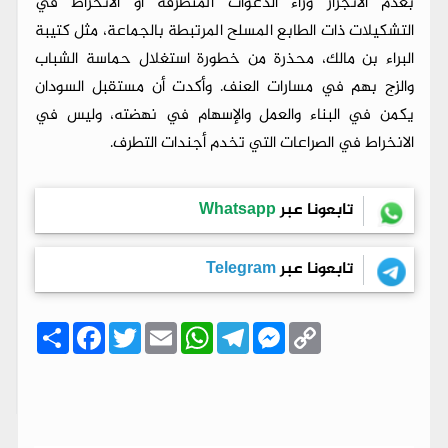
بعدم الانجرار وراء الدعوات المتطرفة أو الانخراط في
التشكيلات ذات الطابع المسلح المرتبطة بالجماعة، مثل كتيبة
البراء بن مالك، محذرة من خطورة استغلال حماسة الشباب
والزج بهم في مسارات العنف. وأكدت أن مستقبل السودان
يكمن في البناء والعمل والإسهام في نهضته، وليس في
الانخراط في الصراعات التي تخدم أجندات التطرف.
تابعونا عبر
Whatsapp
تابعونا عبر
Telegram
C
M
T
W
E
T
F
ا
o
e
e
h
m
w
a
ن
p
s
l
a
a
i
c
ش
y
s
e
t
i
t
e
ر
b
t
l
s
g
e
L
o
e
A
r
n
i
o
r
p
a
g
n
k
p
m
e
k