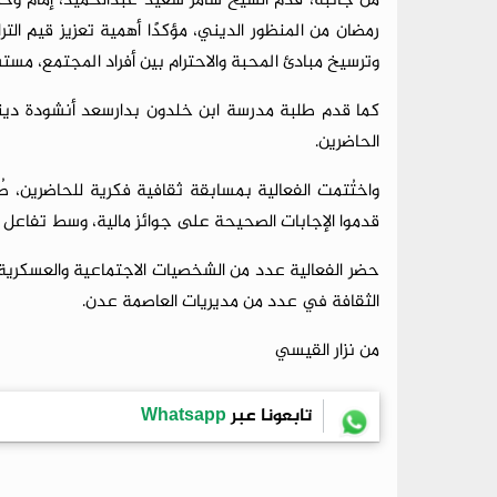
من جانبه، قدم الشيخ سامر سعيد عبدالحميد، إمام وخ
رمضان من المنظور الديني، مؤكدًا أهمية تعزيز قيم الترا
وترسيخ مبادئ المحبة والاحترام بين أفراد المجتمع، مستش
كما قدم طلبة مدرسة ابن خلدون بدارسعد أنشودة دين
الحاضرين.
واختُتمت الفعالية بمسابقة ثقافية فكرية للحاضرين،
قدموا الإجابات الصحيحة على جوائز مالية، وسط تفاعل 
حضر الفعالية عدد من الشخصيات الاجتماعية والعسكرية،
الثقافة في عدد من مديريات العاصمة عدن.
من نزار القيسي
تابعونا عبر
Whatsapp