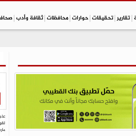
تقارير
تحقيقات
حوارات
محافظات
ثقافة وأدب
صحاف
عاج
لقو
مار