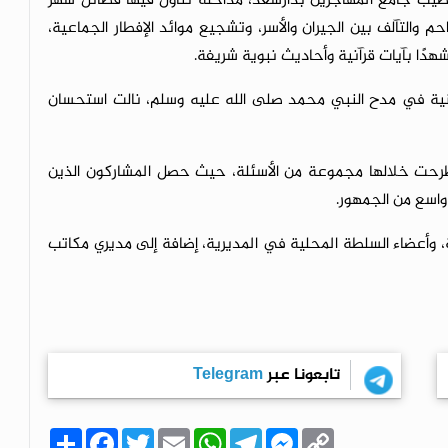
طيب جامع المهاجرين بدارسعد، مداخلة تناول فيها فضائل شهر
حم والتآلف بين الجيران والأسر، وتشجيع موائد الإفطار الجماعية،
هدًا بآيات قرآنية وأحاديث نبوية شريفة.
ية في مدح النبي محمد صلى الله عليه وسلم، نالت استحسان
 طُرحت خلالها مجموعة من الأسئلة، حيث حصل المشاركون الذين
واسع من الجمهور.
 وأعضاء السلطة المحلية في المديرية، إضافة إلى مديري مكاتب
تابعونا عبر
Telegram
C
M
T
W
E
T
F
ا