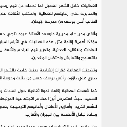
الفعاليات خلال الشهر الفضيل لما تحمله من قيم روحي
والمديرية على رعايتهم للفعالية، ولمكتب الثقافة على ت
الطالب أنس يوسف من مدرسة الإيمان.
وألقى مدير عام مديرية دارسعد الأستاذ عبود ناجي حس
مؤكدًا أهمية إقامة مثل هذه الفعاليات في الأيام المب
للعادات والتقاليد العدنية، وتعزيز قيم التراحم والألفة 
بالتسامح والتعايش واحتضان الوافدين.
وتضمنت الفعالية فقرات إنشادية دينية خاصة بالشهر ا
صبري علي داؤود، وأنس يوسف حسن من طلبة مدرسة الإي
كما شهدت الفعالية إقامة ندوة ثقافية حول العادات و
السعيد، حيث استعرض أبرز المظاهر الاجتماعية المرتبطة 
للشهر الكريم، وأهازيج الأطفال وأغانيهم الترحيبية بقدوم
وعادة تبادل الأطعمة بين الجيران والأقارب.