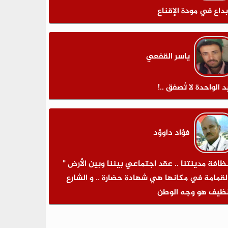
بداع في مودة الإقناع
ياسر القفعي
د الواحدة لا تُصفق ..!
فؤاد داوؤد
نظافة مدينتنا .. عقد اجتماعي بيننا وبين الأرض "
لقمامة في مكانها هي شهادة حضارة .. و الشارع
نظيف هو وجه الوطن