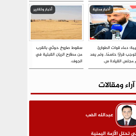
أخبار محلية
أخبار وتقارير
بة: دماء قوات الطوارئ
سقوط صاروخ حوثي بالقرب
جب قرارًا حاسمًا.. ولم يعد
من مطارح الريان القبلية في
م مجلس القيادة س.
الجوف.
آراء ومقالات
عبدالله الضب
ى تحتل الأزمة اليمنية