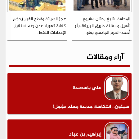
المحافظ شيخ يدشن مشروع
عجز الصيانة وقطع الغيار يُحجّم
تأهيل وسفلتة طريق البريقة–بئر
كفاءة كهرباء عدن رغم استقرار
أحمد–الحرم الجامعي بطو.
الإمدادات النفط.
آراء ومقالات
علي باسعيدة
سيئون.. انتكاسة جديدة وحلم مؤجل!
إبراهيم بن عباد