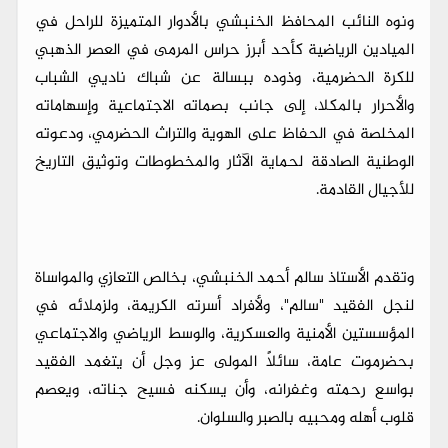
​ونوه النائب المحافظ الخنبشي بالأدوار المتميزة للراحل في
الميادين الرياضية كأحد أبرز حراس المرمى في العصر الذهبي
للكرة الحضرمية، وذوده ببسالة عن شباك ناديي الشباب
والأحرار بالمكلا، إلى جانب بصماته الاجتماعية وإسهاماته
المخلصة في الحفاظ على الهوية والتراث الحضرمي، ودعوته
الوطنية الصادقة لحماية الآثار والمخطوطات وتوثيق التاريخ
للأجيال القادمة.
​وتقدم الأستاذ سالم أحمد الخنبشي، بخالص التعازي والمواساة
لنجل الفقيد "سالم"، ولأفراد أسرته الكريمة، ولزملائه في
المؤسستين الأمنية والعسكرية، والوسط الرياضي والاجتماعي
بحضرموت عامة، سائلاً المولى عز وجل أن يتغمد الفقيد
بواسع رحمته وغفرانه، وأن يسكنه فسيح جناته، ويعصم
قلوب أهله ومحبيه بالصبر والسلوان.