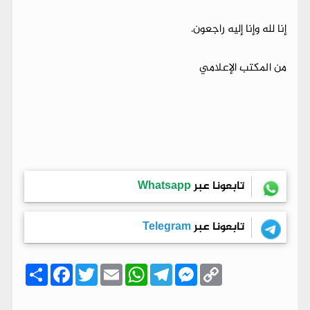
​إنا لله وإنا إليه راجعون.
من المكتب الإعلامي
تابعونا عبر
Whatsapp
تابعونا عبر
Telegram
C
M
T
W
E
T
F
ا
o
e
e
h
m
w
a
ن
p
s
l
a
a
i
c
ش
y
s
e
t
i
t
e
ر