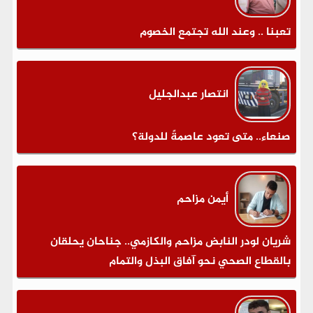
تعبنا .. وعند الله تجتمع الخصوم
انتصار عبدالجليل
صنعاء.. متى تعود عاصمةً للدولة؟
أيمن مزاحم
شريان لودر النابض مزاحم والكازمي.. جناحان يحلقان
بالقطاع الصحي نحو آفاق البذل والتمام