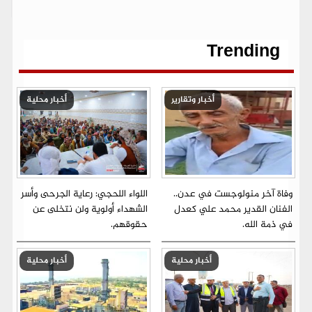
b
t
l
s
g
e
L
o
e
A
r
n
i
o
r
p
a
g
n
k
p
m
e
k
r
Trending
أخبار وتقارير
أخبار محلية
وفاة آخر منولوجست في عدن..
اللواء اللحجي: رعاية الجرحى وأسر
الفنان القدير محمد علي كعدل
الشهداء أولوية ولن نتخلى عن
في ذمة الله.
حقوقهم.
أخبار محلية
أخبار محلية