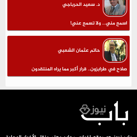
د. سعيد الحرباجي
اسمع مني... ولا تسمع عني!
حاتم عثمان الشعبي
صلاح في طرابزون.. قرار أكبر مما يراه المنتقدون